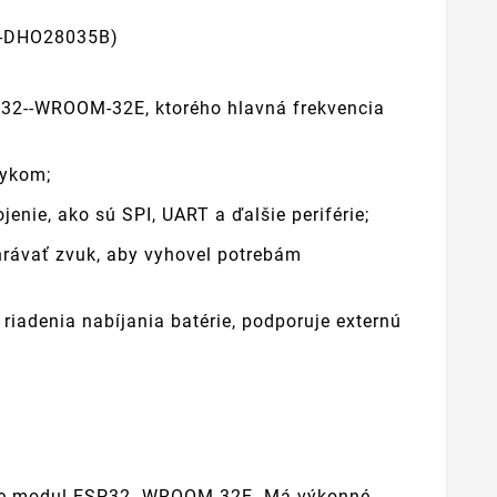
ER-DHO28035B)
32--WROOM-32E, ktorého hlavná frekvencia
tykom;
enie, ako sú SPI, UART a ďalšie periférie;
hrávať zvuk, aby vyhovel potrebám
iadenia nabíjania batérie, podporuje externú
gruje modul ESP32--WROOM-32E. Má výkonné