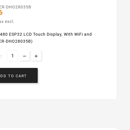
ER-DHO28035B
6
ax excl.
x480 ESP32 LCD Touch Display, With WiFi and
(ER-DHO28035B)
:
ADD TO CART