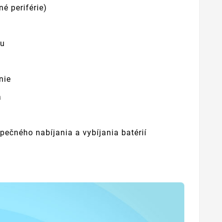
né periférie)
vu
nie
a
pečného nabíjania a vybíjania batérií