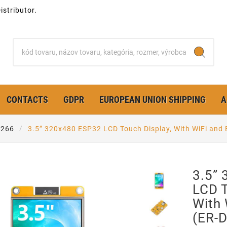
stributor.
CONTACTS
GDPR
EUROPEAN UNION SHIPPING
A
8266
3.5” 320x480 ESP32 LCD Touch Display, With WiFi an
3.5”
LCD T
With
(ER-