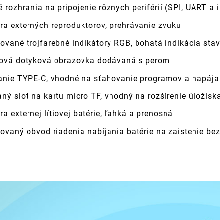
 rozhrania na pripojenie rôznych periférií (SPI, UART a i
ra externých reproduktorov, prehrávanie zvuku
ované trojfarebné indikátory RGB, bohatá indikácia sta
ová dotyková obrazovka dodávaná s perom
anie TYPE-C, vhodné na sťahovanie programov a napája
ný slot na kartu micro TF, vhodný na rozšírenie úložisk
a externej lítiovej batérie, ľahká a prenosná
vaný obvod riadenia nabíjania batérie na zaistenie bez