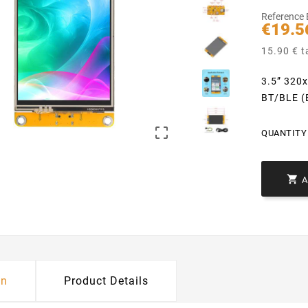
Reference
€19.5
15.90 € t
3.5” 320
BT/BLE 

QUANTITY 

on
Product Details