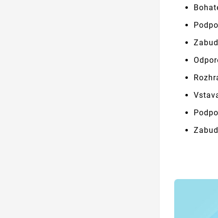
Bohaté
Podpo
Zabud
Odpor
Rozhr
Vstava
Podpor
Zabudo