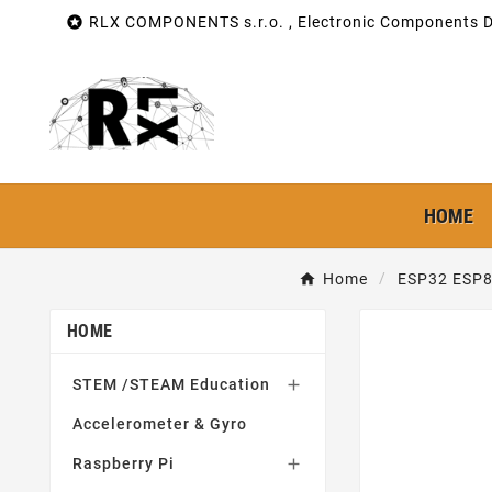

RLX COMPONENTS s.r.o. , Electronic Components Di
HOME
Home
ESP32 ESP
HOME
STEM /STEAM Education

Accelerometer & Gyro
Raspberry Pi
