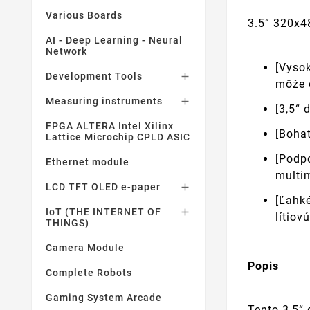
Various Boards
3.5” 320x4
AI - Deep Learning - Neural
Network
[Vyso
Development Tools

môže 
Measuring instruments

[3,5“ 
FPGA ALTERA Intel Xilinx
[Bohat
Lattice Microchip CPLD ASIC
[Podp
Ethernet module
multi
LCD TFT OLED e-paper

[Ľahk
IoT (THE INTERNET OF

lítiov
THINGS)
Camera Module
Popis
Complete Robots
Gaming System Arcade
Tento 3,5“