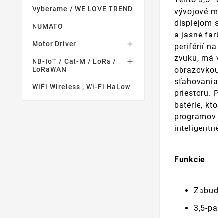
Vyberame / WE LOVE TREND
vývojové m
displejom 
NUMATO
a jasné far
Motor Driver

periférií 
zvuku, má 
NB-IoT / Cat-M / LoRa /

LoRaWAN
obrazovkou
sťahovania
WiFi Wireless , Wi-Fi HaLow
priestoru. 
batérie, k
programov 
inteligentn
Funkcie
Zabud
3,5-p