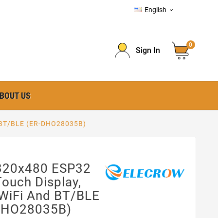
English

0
Sign In
BOUT US
d BT/BLE (ER-DHO28035B)
 320x480 ESP32
ouch Display,
 WiFi And BT/BLE
DHO28035B)