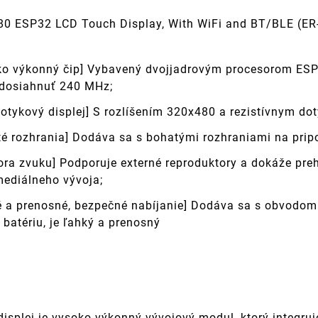
80 ESP32 LCD Touch Display, With WiFi and BT/BLE (
ko výkonný čip] Vybavený dvojjadrovým procesorom ESP
dosiahnuť 240 MHz;
dotykový displej] S rozlíšením 320x480 a rezistívnym do
é rozhrania] Dodáva sa s bohatými rozhraniami na pripoj
ora zvuku] Podporuje externé reproduktory a dokáže pre
mediálneho vývoja;
é a prenosné, bezpečné nabíjanie] Dodáva sa s obvodom r
ú batériu, je ľahký a prenosný
 displej je vysoko výkonný vývojový modul, ktorý inte