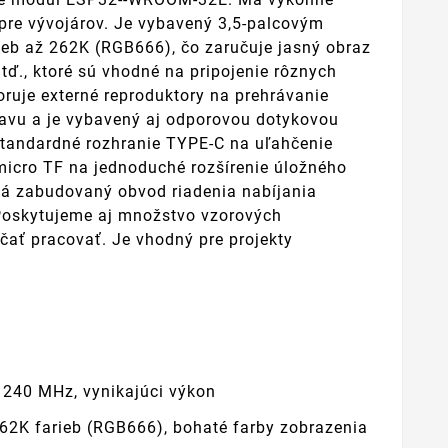
 pre vývojárov. Je vybavený 3,5-palcovým
ieb až 262K (RGB666), čo zaručuje jasný obraz
tď., ktoré sú vhodné na pripojenie rôznych
oruje externé reproduktory na prehrávanie
stavu a je vybavený aj odporovou dotykovou
štandardné rozhranie TYPE-C na uľahčenie
micro TF na jednoduché rozšírenie úložného
a má zabudovaný obvod riadenia nabíjania
. Poskytujeme aj množstvo vzorových
ať pracovať. Je vhodný pre projekty
240 MHz, vynikajúci výkon
262K farieb (RGB666), bohaté farby zobrazenia