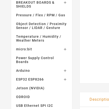
BREAKOUT BOARDS &

SHIELDS
Pressure / Flex / RPM / Gas
Object Detection / Proximity
Sensor / LIDAR / Gesture
Temperature / Humidity /
Weather Meters
micro:bit

Power Supply Control
Boards
Arduino

ESP32 ESP8266

Jetson (NVIDIA)
ODROID
Descripti
USB Ethernet SPI I2C