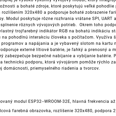
ožnosti a bohaté zdroje, ktoré poskytujú veľké pohodlie
s rozlíšením 320x480 a podporuje bohaté zobrazenie far
by. Modul poskytuje rôzne rozhrania vrátane SPI, UART a
na splnenie rôznych vývojových potrieb. Okrem toho podp
vlastný trojfarebný indikátor RGB na bohatú indikáciu 
 na pohodlnú interakciu človeka s počítačom. Využíva 
 programov a napájania a je vybavený slotom na kartu 
Podporuje externé lítiové batérie, je ľahký a prenosný 
torý zabezpečuje bezpečné nabíjanie a vybíjanie batérie
a technickú podporu, ktorá vývojárom pomôže rýchlo zač
ej domácnosti, priemyselného riadenia a tvorcov.
ovaný modul ESP32--WROOM-32E, hlavná frekvencia až 
alcová farebná obrazovka, rozlíšenie 320x480, podpora 