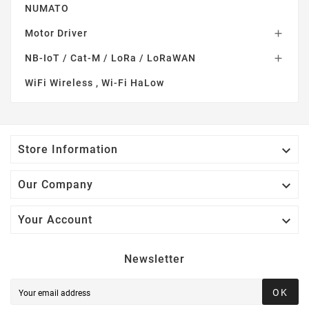
NUMATO
Motor Driver

NB-IoT / Cat-M / LoRa / LoRaWAN

WiFi Wireless , Wi-Fi HaLow

Store Information

Our Company

Your Account
Newsletter
OK