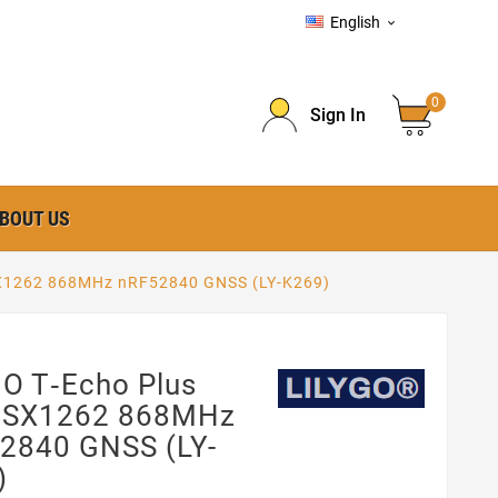
English

0
Sign In
BOUT US
SX1262 868MHz nRF52840 GNSS (LY-K269)
GO T‑Echo Plus
 SX1262 868MHz
2840 GNSS (LY-
)