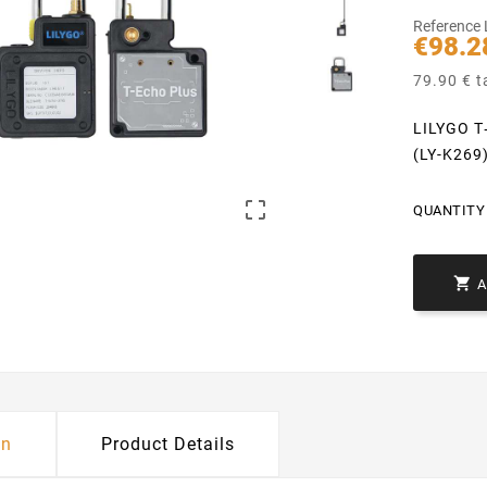
Reference
€98.2
79.90 € t
LILYGO T
(LY-K269

QUANTITY 

on
Product Details