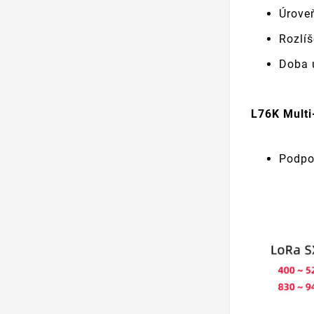
Úroveň
Rozlí
Doba 
L76K Multi
Podpo