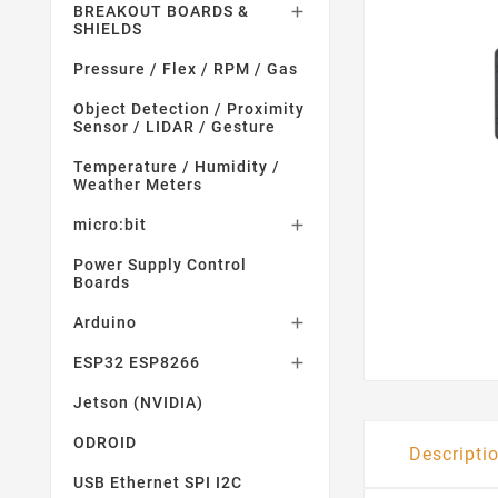
BREAKOUT BOARDS &

SHIELDS
Pressure / Flex / RPM / Gas
Object Detection / Proximity
Sensor / LIDAR / Gesture
Temperature / Humidity /
Weather Meters
micro:bit

Power Supply Control
Boards
Arduino

ESP32 ESP8266

Jetson (NVIDIA)
ODROID
Descripti
USB Ethernet SPI I2C