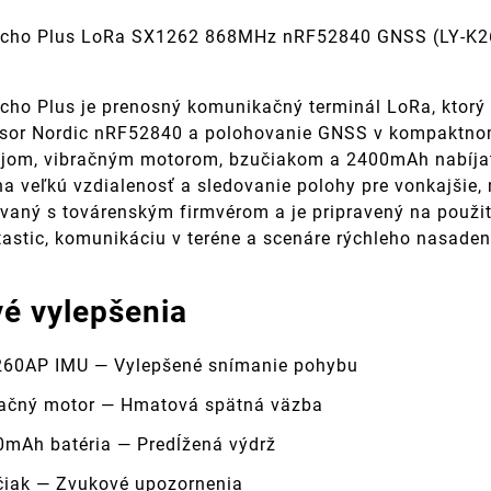
Echo Plus LoRa SX1262 868MHz nRF52840 GNSS (LY-K2
cho Plus je prenosný komunikačný terminál LoRa, ktorý
sor Nordic nRF52840 a polohovanie GNSS v kompaktnom
lejom, vibračným motorom, bzučiakom a 2400mAh nabíjat
na veľkú vzdialenosť a sledovanie polohy pre vonkajšie, 
ovaný s továrenským firmvérom a je pripravený na použit
tastic, komunikáciu v teréne a scenáre rýchleho nasaden
é vylepšenia
60AP IMU — Vylepšené snímanie pohybu
ačný motor — Hmatová spätná väzba
mAh batéria — Predĺžená výdrž
iak — Zvukové upozornenia