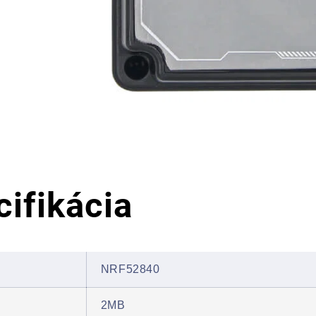
cifikácia
NRF52840
2MB