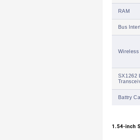
RAM
Bus Inte
Wireless
SX1262 
Transcei
Battry C
1.54-inch 