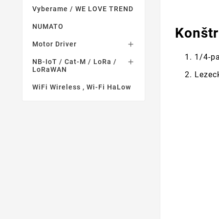
Vyberame / WE LOVE TREND
NUMATO
Konštr
Motor Driver

1/4-p
NB-IoT / Cat-M / LoRa /

LoRaWAN
Lezec
WiFi Wireless , Wi-Fi HaLow