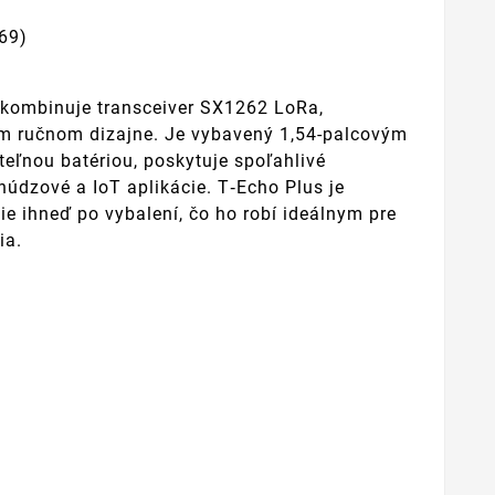
69)
 kombinuje transceiver SX1262 LoRa,
 ručnom dizajne. Je vybavený 1,54-palcovým
eľnou batériou, poskytuje spoľahlivé
núdzové a IoT aplikácie. T‑Echo Plus je
ie ihneď po vybalení, čo ho robí ideálnym pre
ia.