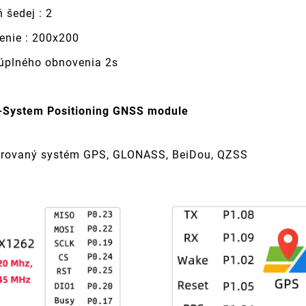
 šedej : 2
šenie : 200x200
úplného obnovenia 2s
-System Positioning GNSS module
rovaný systém GPS, GLONASS, BeiDou, QZSS