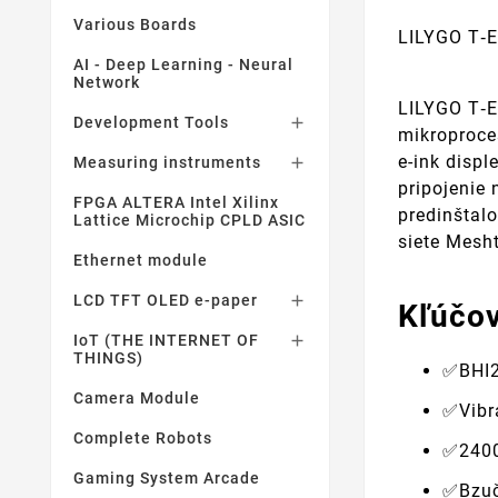
Various Boards
LILYGO T‑
AI - Deep Learning - Neural
Network
LILYGO T‑E
Development Tools

mikroproce
e-ink disp
Measuring instruments

pripojenie 
FPGA ALTERA Intel Xilinx
predinštal
Lattice Microchip CPLD ASIC
siete Mesh
Ethernet module
LCD TFT OLED e-paper

Kľúčov
IoT (THE INTERNET OF

THINGS)
✅BHI2
Camera Module
✅Vibr
Complete Robots
✅2400
Gaming System Arcade
✅Bzuč