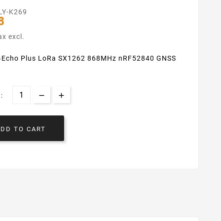
LY-K269
8
ax excl.
‑Echo Plus LoRa SX1262 868MHz nRF52840 GNSS
)
:
ADD TO CART