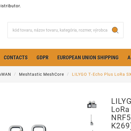
stributor.
CONTACTS
GDPR
EUROPEAN UNION SHIPPING
A
RaWAN
Meshtastic MeshCore
LILYGO T‑Echo Plus LoRa 
LILY
LoRa
NRF5
K269