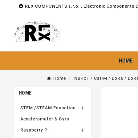

RLX COMPONENTS s.r.o. , Electronic Components Di
HOME
Home
NB-IoT / Cat-M / LoRa / Lo
HOME
STEM /STEAM Education

Accelerometer & Gyro
Raspberry Pi
