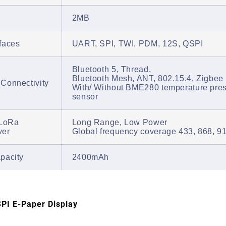
2MB
rfaces
UART, SPI, TWI, PDM, 12S, QSPI
Bluetooth 5, Thread,
Bluetooth Mesh, ANT, 802.15.4, Zigbee
 Connectivity
With/ Without BME280 temperature pre
sensor
LoRa
Long Range, Low Power
ver
Global frequency coverage 433, 868, 
apacity
2400mAh
SPI E-Paper Display