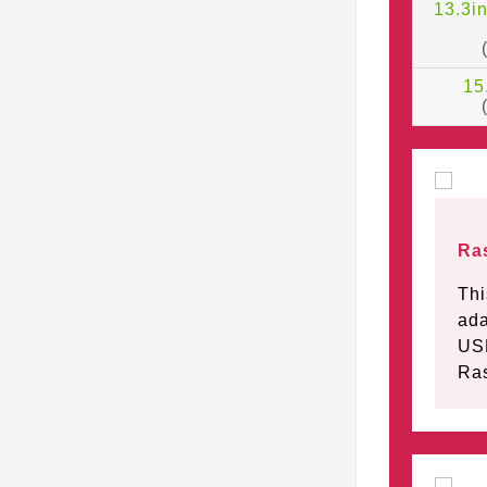
13.3i
15
Ras
Thi
ada
USB
Ras