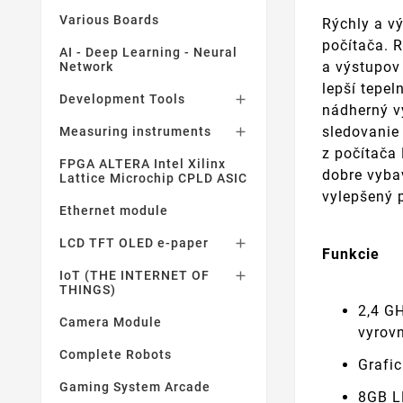
Various Boards
Rýchly a v
počítača. 
AI - Deep Learning - Neural
a výstupov
Network
lepší tepe
Development Tools

nádherný v
sledovanie
Measuring instruments

z počítača
FPGA ALTERA Intel Xilinx
dobre vyba
Lattice Microchip CPLD ASIC
vylepšený 
Ethernet module
LCD TFT OLED e-paper

Funkcie
IoT (THE INTERNET OF

THINGS)
2,4 G
Camera Module
vyrov
Complete Robots
Grafic
Gaming System Arcade
8GB 