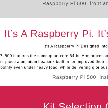
It’s A Raspberry Pi. I
It’s A Raspberry Pi Designed Int
Pi 500 features the same quad-core 64-bit Arm processor
ne-piece aluminium heatsink built in for improved therm
oothly even under heavy load, while delivering glorious
Kit Selection