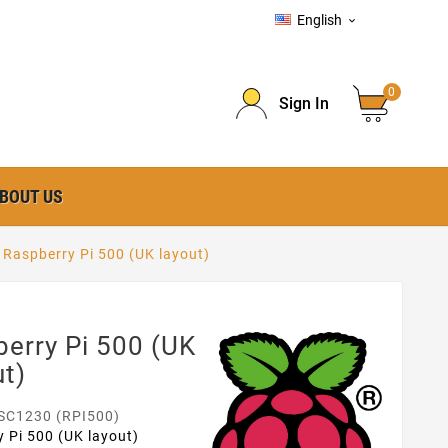
English

0
Sign In
BOUT US
Raspberry Pi 500 (UK layout)
erry Pi 500 (UK
t)
SC1230 (RPI500)
 Pi 500 (UK layout)