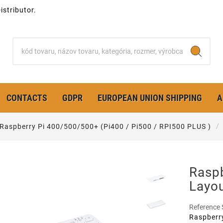
stributor.
CONTACTS
GDPR
EUROPEAN UNION SHIPPING
A
Raspberry Pi 400/500/500+ (Pi400 / Pi500 / RPI500 PLUS )
Raspb
Layou
Reference
Raspberry