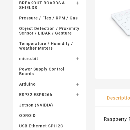
BREAKOUT BOARDS &

SHIELDS
Pressure / Flex / RPM / Gas
Object Detection / Proximity
Sensor / LIDAR / Gesture
Temperature / Humidity /
Weather Meters
micro:bit

Power Supply Control
Boards
Arduino

ESP32 ESP8266

Descripti
Jetson (NVIDIA)
ODROID
Raspberry 
USB Ethernet SPI I2C