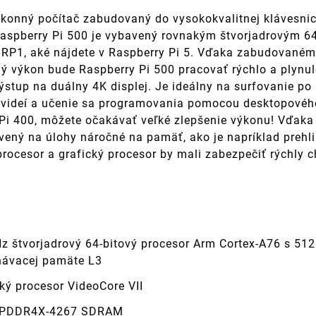
ýkonný počítač zabudovaný do vysokokvalitnej klávesni
Raspberry Pi 500 je vybavený rovnakým štvorjadrovým 
 RP1, aké nájdete v Raspberry Pi 5. Vďaka zabudovaném
lný výkon bude Raspberry Pi 500 pracovať rýchlo a plynu
ýstup na duálny 4K displej. Je ideálny na surfovanie po
 videí a učenie sa programovania pomocou desktopového
 Pi 400, môžete očakávať veľké zlepšenie výkonu! Vďaka
vený na úlohy náročné na pamäť, ako je napríklad prehl
procesor a grafický procesor by mali zabezpečiť rýchly 
Hz štvorjadrový 64-bitový procesor Arm Cortex-A76 s 51
návacej pamäte L3
ký procesor VideoCore VII
LPDDR4X-4267 SDRAM