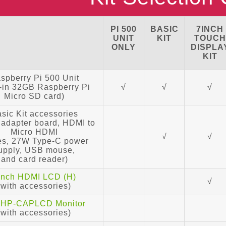
PI 500
BASIC
7INCH
UNIT
KIT
TOUCH
ONLY
DISPLA
KIT
spberry Pi 500 Unit
t-in 32GB Raspberry Pi
√
√
√
Micro SD card)
sic Kit accessories
adapter board, HDMI to
Micro HDMI
√
√
es, 27W Type-C power
upply, USB mouse,
and card reader)
inch HDMI LCD (H)
√
(with accessories)
1HP-CAPLCD Monitor
(with accessories)