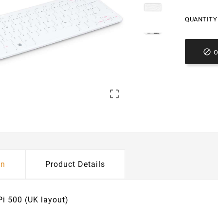
QUANTITY 


on
Product Details
Pi 500 (UK layout)