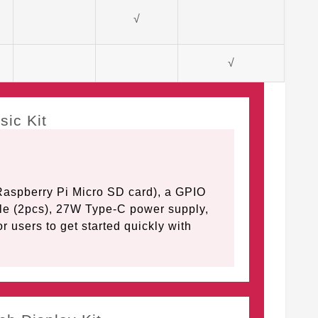
√
√
 Raspberry Pi Micro SD card), a GPIO
le (2pcs), 27W Type-C power supply,
 users to get started quickly with