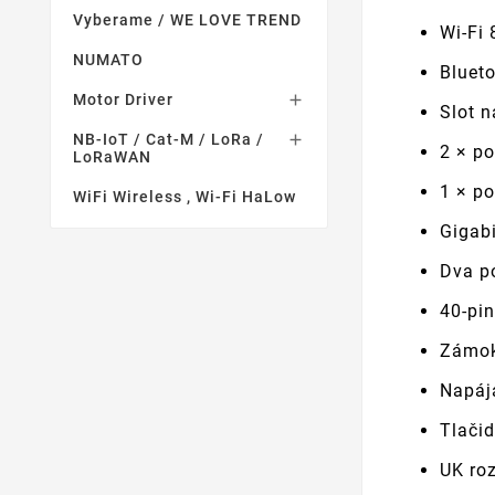
Vyberame / WE LOVE TREND
Wi-Fi
NUMATO
Bluet
Motor Driver

Slot 
NB-IoT / Cat-M / LoRa /

2 × po
LoRaWAN
1 × po
WiFi Wireless , Wi-Fi HaLow
Gigab
Dva p
40-pi
Zámok
Napáj
Tlačid
UK roz