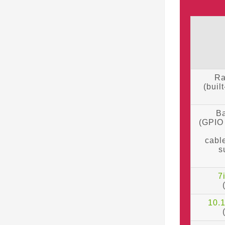
Ra
(buil
Ba
(GPIO 
cabl
s
7
10.