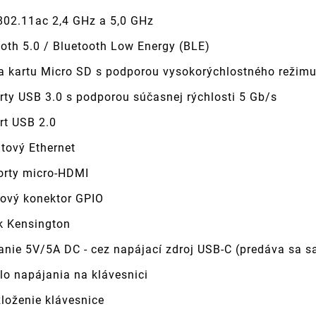
 802.11ac 2,4 GHz a 5,0 GHz
ooth 5.0 / Bluetooth Low Energy (BLE)
na kartu Micro SD s podporou vysokorýchlostného režimu
rty USB 3.0 s podporou súčasnej rýchlosti 5 Gb/s
rt USB 2.0
itový Ethernet
orty micro-HDMI
nový konektor GPIO
 Kensington
anie 5V/5A DC - cez napájací zdroj USB-C (predáva sa 
lo napájania na klávesnici
loženie klávesnice