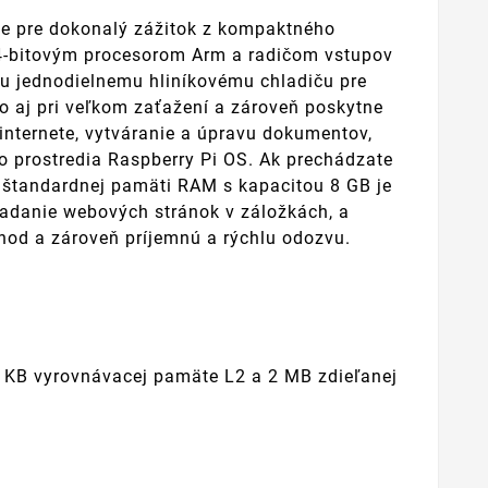
ce pre dokonalý zážitok z kompaktného
64-bitovým procesorom Arm a radičom vstupov
u jednodielnemu hliníkovému chladiču pre
lo aj pri veľkom zaťažení a zároveň poskytne
 internete, vytváranie a úpravu dokumentov,
 prostredia Raspberry Pi OS. Ak prechádzate
 štandardnej pamäti RAM s kapacitou 8 GB je
iadanie webových stránok v záložkách, a
chod a zároveň príjemnú a rýchlu odozvu.
2 KB vyrovnávacej pamäte L2 a 2 MB zdieľanej