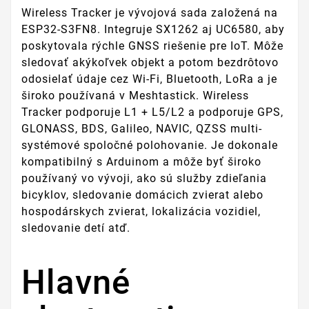
Wireless Tracker je vývojová sada založená na
ESP32-S3FN8. Integruje SX1262 aj UC6580, aby
poskytovala rýchle GNSS riešenie pre IoT. Môže
sledovať akýkoľvek objekt a potom bezdrôtovo
odosielať údaje cez Wi-Fi, Bluetooth, LoRa a je
široko používaná v Meshtastick. Wireless
Tracker podporuje L1 + L5/L2 a podporuje GPS,
GLONASS, BDS, Galileo, NAVIC, QZSS multi-
systémové spoločné polohovanie. Je dokonale
kompatibilný s Arduinom a môže byť široko
používaný vo vývoji, ako sú služby zdieľania
bicyklov, sledovanie domácich zvierat alebo
hospodárskych zvierat, lokalizácia vozidiel,
sledovanie detí atď.
Hlavné