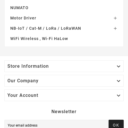
NUMATO
Motor Driver

NB-IoT / Cat-M / LoRa / LoRaWAN

WiFi Wireless , Wi-Fi HaLow

Store Information

Our Company

Your Account
Newsletter
OK