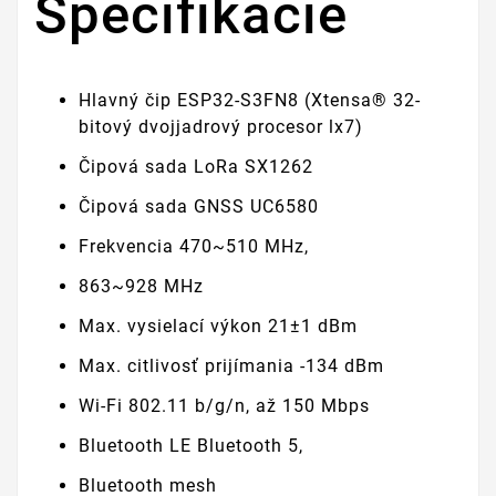
Špecifikácie
Hlavný čip ESP32-S3FN8 (Xtensa® 32-
bitový dvojjadrový procesor lx7)
Čipová sada LoRa SX1262
Čipová sada GNSS UC6580
Frekvencia 470~510 MHz,
863~928 MHz
Max. vysielací výkon 21±1 dBm
Max. citlivosť prijímania -134 dBm
Wi-Fi 802.11 b/g/n, až 150 Mbps
Bluetooth LE Bluetooth 5,
Bluetooth mesh