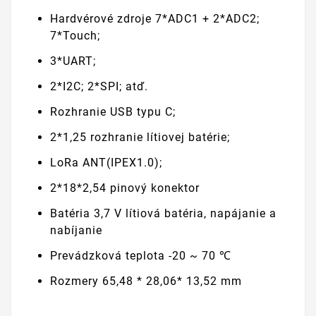
Hardvérové zdroje 7*ADC1 + 2*ADC2;
7*Touch;
3*UART;
2*I2C; 2*SPI; atď.
Rozhranie USB typu C;
2*1,25 rozhranie lítiovej batérie;
LoRa ANT(IPEX1.0);
2*18*2,54 pinový konektor
Batéria 3,7 V lítiová batéria, napájanie a
nabíjanie
Prevádzková teplota -20 ~ 70 ℃
Rozmery 65,48 * 28,06* 13,52 mm