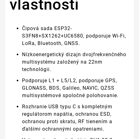
vlastnosti
Čipová sada ESP32-
S3FN8+SX1262+UC6580, podporuje Wi-Fi,
LoRa, Bluetooth, GNSS.
Nízkoenergetický dizajn dvojfrekvenčného
multisystému založený na 22nm
technológii.
Podporuje L1 + L5/L2, podporuje GPS,
GLONASS, BDS, Galileo, NAVIC, QZSS
multisystémové spoločné polohovanie.
Rozhranie USB typu C s kompletným
regulátorom napätia, ochranou ESD,
ochranou proti skratu, RF tienením a
ďalšími ochrannými opatreniami.