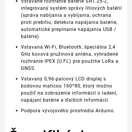
Vstavané rozhranie batérie SH1.25-2,
integrovaný systém správy lítiových batérií
(správa nabíjania a vybíjania, ochrana
proti prebitiu, detekcia napájania batérie,
automatické prepínanie napájania USB /
batérie).
Vstavaná Wi-Fi, Bluetooth, špeciálna 2,4
GHz kovová pružinová anténa, vyhradené
rozhranie IPEX (U.FL) pre použitie LoRa a
GNSS.
Vstavaný 0,96-palcový LCD displej s
bodovou maticou 160*80, ktorý možno
použiť na zobrazenie informácií o ladení,
napájaní batérie a ďalších informácií.
Podpora vývojového prostredia Arduino.