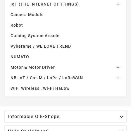
IoT (THE INTERNET OF THINGS)

Camera Module
Robot
Gaming System Arcade
Vyberame / WE LOVE TREND
NUMATO
Motor & Motor Driver

NB-IoT / Cat-M / LoRa / LoRaWAN

WiFi Wireless , Wi-Fi HaLow

Informácie O E-Shope