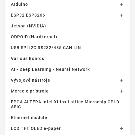
Arduino

ESP32 ESP8266

Jetson (NVIDIA)
ODROID (Hardkernel)
USB SPI I2C RS232/485 CAN LIN
Various Boards
AI - Deep Learning - Neural Network
Vývojové nástroje

Meracie prístroje

FPGA ALTERA Intel Xilinx Lattice Microchip CPLD
ASIC
Ethernet module
LCD TFT OLED e-paper
