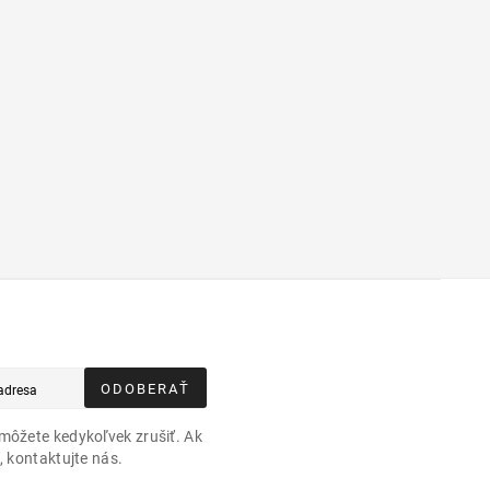
ODOBERAŤ
môžete kedykoľvek zrušiť. Ak
, kontaktujte nás.