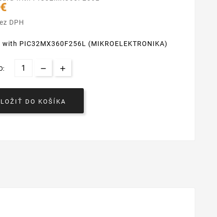
 €
bez DPH
d with PIC32MX360F256L (MIKROELEKTRONIKA)
O:
VLOŽIŤ DO KOŠÍKA