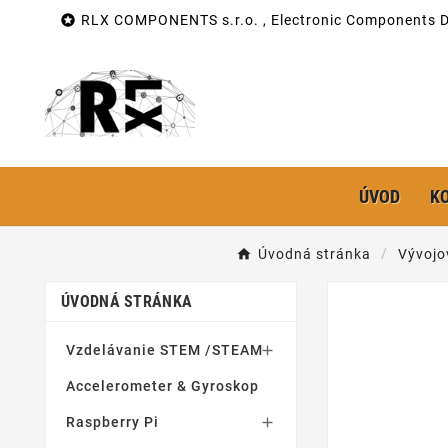

RLX COMPONENTS s.r.o. , Electronic Components Di
ÚVOD
K
Úvodná stránka
Vývojo
ÚVODNÁ STRÁNKA
Vzdelávanie STEM /STEAM

Accelerometer & Gyroskop
Raspberry Pi
