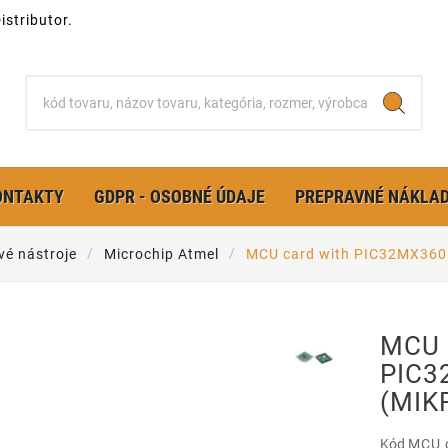
stributor.
ONTAKTY
GDPR - OSOBNÉ ÚDAJE
PREPRAVNÉ NÁKLA
vé nástroje
Microchip Atmel
MCU card with PIC32MX36
MCU 
PIC3
(MIK
Kód
MCU 