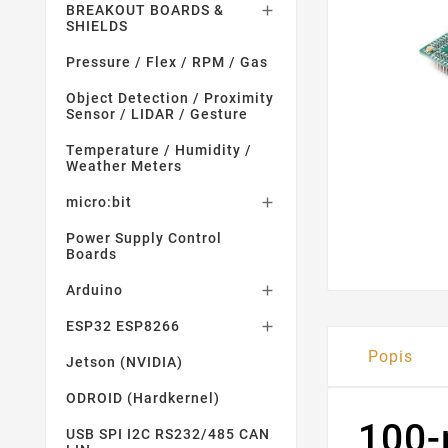
BREAKOUT BOARDS &

SHIELDS
Pressure / Flex / RPM / Gas
Object Detection / Proximity
Sensor / LIDAR / Gesture
Temperature / Humidity /
Weather Meters
micro:bit

Power Supply Control
Boards
Arduino

ESP32 ESP8266

Popis
Jetson (NVIDIA)
ODROID (Hardkernel)
100-
USB SPI I2C RS232/485 CAN