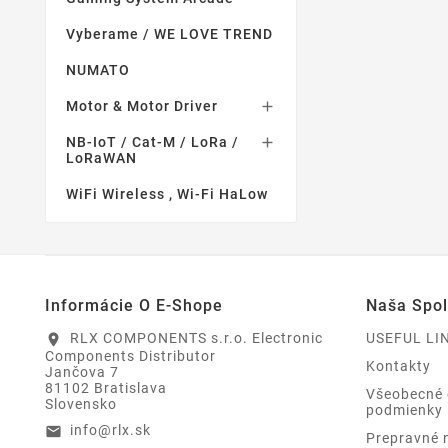
Vyberame / WE LOVE TREND
NUMATO
Motor & Motor Driver

NB-IoT / Cat-M / LoRa /

LoRaWAN
WiFi Wireless , Wi-Fi HaLow
Informácie O E-Shope
Naša Spo
RLX COMPONENTS s.r.o. Electronic
USEFUL LI
location_on
Components Distributor
Kontakty
Jančova 7
81102 Bratislava
Všeobecné
Slovensko
podmienky
info@rlx.sk
email
Prepravné 