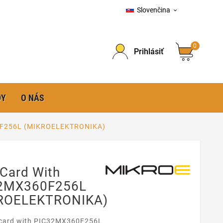
Slovenčina

0
Prihlásiť
DY
O NÁS
0F256L (MIKROELEKTRONIKA)
Card With
2MX360F256L
ROELEKTRONIKA)
card with PIC32MX360F256L