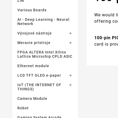
LIN
Various Boards
We would l
AI - Deep Learning - Neural
offering c
Network
Vývojové nástroje

100-pin P
Meracie prístroje

card is pro
FPGA ALTERA Intel Xilinx
Lattice Microchip CPLD ASIC
Ethernet module
LCD TFT OLED e-paper

IoT (THE INTERNET OF

THINGS)
Camera Module
Robot
Gaming System Arcade