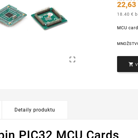
22,63
18.40 € 
MCU car
MNOŽSTV


Detaily produktu
pin PIC32 MCU Cards