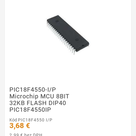
PIC18F4550-I/P
Microchip MCU 8BIT
32KB FLASH DIP40
PIC18F4550IP
Kód
PIC18F4550 I/P
3,68 €
2.99 € bez DPH