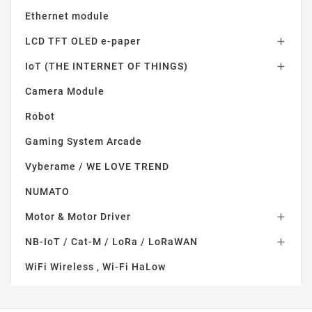
Ethernet module
LCD TFT OLED e-paper

IoT (THE INTERNET OF THINGS)

Camera Module
Robot
Gaming System Arcade
Vyberame / WE LOVE TREND
NUMATO
Motor & Motor Driver

NB-IoT / Cat-M / LoRa / LoRaWAN

WiFi Wireless , Wi-Fi HaLow