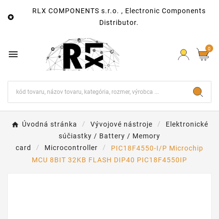
RLX COMPONENTS s.r.o. , Electronic Components

Distributor.
0

Úvodná stránka
Vývojové nástroje
Elektronické
súčiastky / Battery / Memory
card
Microcontroller
PIC18F4550-I/P Microchip
MCU 8BIT 32KB FLASH DIP40 PIC18F4550IP