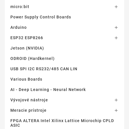
micro:bit

Power Supply Control Boards
Arduino

ESP32 ESP8266

Jetson (NVIDIA)
ODROID (Hardkernel)
USB SPI I2C RS232/485 CAN LIN
Various Boards
AI - Deep Learning - Neural Network
Vývojové nástroje

Meracie prístroje

FPGA ALTERA Intel Xilinx Lattice Microchip CPLD
ASIC