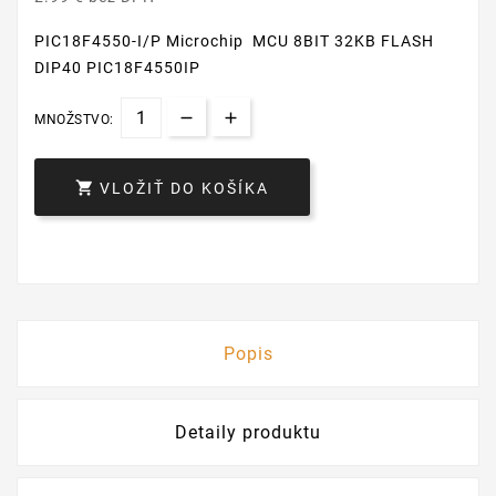
PIC18F4550-I/P Microchip MCU 8BIT 32KB FLASH
DIP40 PIC18F4550IP
MNOŽSTVO:

VLOŽIŤ DO KOŠÍKA
Popis
Detaily produktu