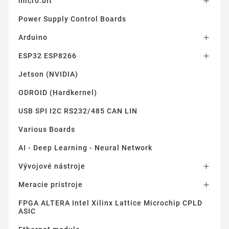
micro:bit

Power Supply Control Boards
Arduino

ESP32 ESP8266

Jetson (NVIDIA)
ODROID (Hardkernel)
USB SPI I2C RS232/485 CAN LIN
Various Boards
AI - Deep Learning - Neural Network
Vývojové nástroje

Meracie prístroje

FPGA ALTERA Intel Xilinx Lattice Microchip CPLD
ASIC