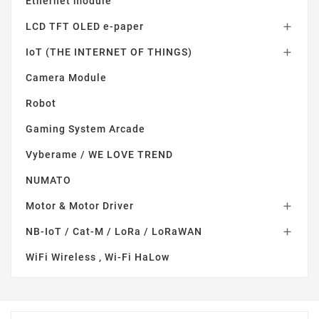
Ethernet module
LCD TFT OLED e-paper

IoT (THE INTERNET OF THINGS)

Camera Module
Robot
Gaming System Arcade
Vyberame / WE LOVE TREND
NUMATO
Motor & Motor Driver

NB-IoT / Cat-M / LoRa / LoRaWAN

WiFi Wireless , Wi-Fi HaLow