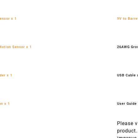
ensor x 1
9V to Barre
Motion Sensor x 1
26AWG Grov
der x 1
USB Cable 
on x 1
User Guide 
Please v
product.