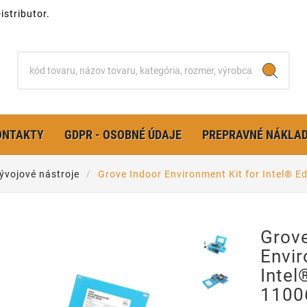
stributor.
ONTAKTY
GDPR - OSOBNÉ ÚDAJE
PREPRAVNÉ NÁKLA
ývojové nástroje
Grove Indoor Environment Kit for Intel® 
Grove
Envir
Intel
1100