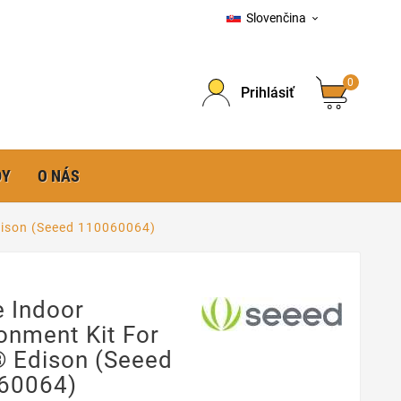
Slovenčina

0
Prihlásiť
DY
O NÁS
Edison (Seeed 110060064)
 Indoor
onment Kit For
® Edison (Seeed
60064)