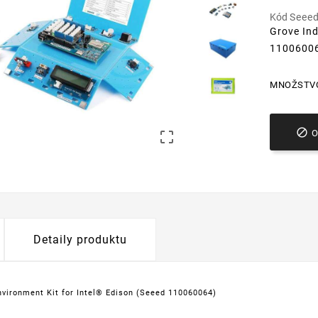
Kód
Seee
Grove Ind
1100600
MNOŽSTV


Detaily produktu
nvironment Kit for Intel® Edison (Seeed 110060064)