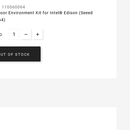
d 110060064
oor Environment Kit for Intel® Edison (Seeed
64)
O:
OUT OF STOCK