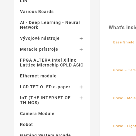
LIN
Various Boards
AI - Deep Learning - Neural
What's ins
Network
Vývojové nástroje

Base Shield 
Meracie prístroje

FPGA ALTERA Intel Xilinx
Lattice Microchip CPLD ASIC
Grove – Tem
Ethernet module
LCD TFT OLED e-paper

IoT (THE INTERNET OF

Grove - Mois
THINGS)
Camera Module
Robot
Grove - Ligh
Gaming System Arcade