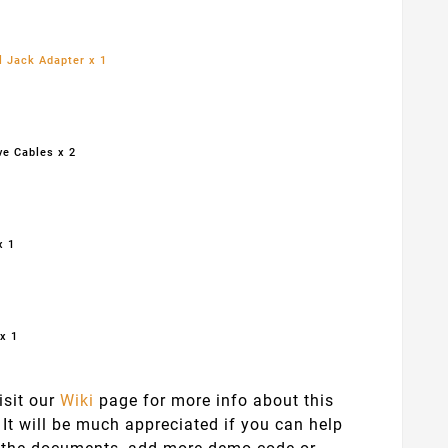
l Jack Adapter x 1
e Cables x 2
x 1
x 1
isit our
Wiki
page for more info about this
 It will be much appreciated if you can help