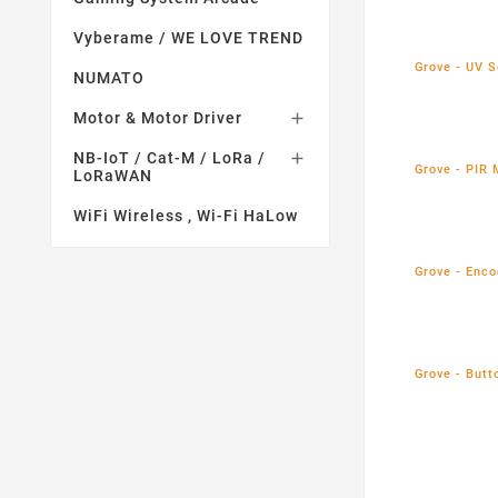
Vyberame / WE LOVE TREND
Grove - UV S
NUMATO
Motor & Motor Driver

NB-IoT / Cat-M / LoRa /

Grove - PIR 
LoRaWAN
WiFi Wireless , Wi-Fi HaLow
Grove - Enco
Grove - Butt