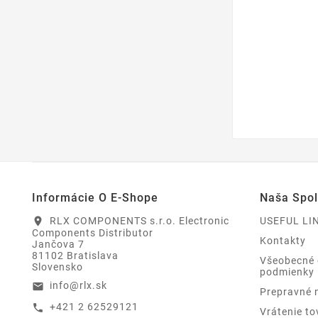
Informácie O E-Shope
Naša Spo
RLX COMPONENTS s.r.o. Electronic
USEFUL LI
location_on
Components Distributor
Kontakty
Jančova 7
81102 Bratislava
Všeobecné
Slovensko
podmienky
info@rlx.sk
email
Prepravné 
+421 2 62529121
call
Vrátenie to