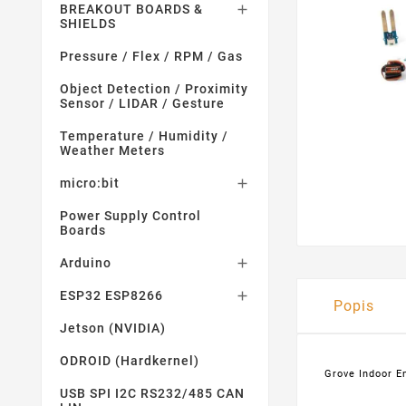
BREAKOUT BOARDS &

SHIELDS
Pressure / Flex / RPM / Gas
Object Detection / Proximity
Sensor / LIDAR / Gesture
Temperature / Humidity /
Weather Meters
micro:bit

Power Supply Control
Boards
Arduino

ESP32 ESP8266

Popis
Jetson (NVIDIA)
ODROID (Hardkernel)
Grove Indoor E
USB SPI I2C RS232/485 CAN