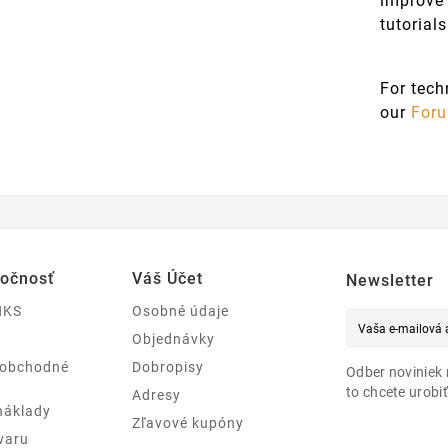
improve
tutorials
For tech
our
For
ločnosť
Váš Účet
Newsletter
NKS
Osobné údaje
Objednávky
 obchodné
Dobropisy
Odber noviniek 
to chcete urobiť
Adresy
náklady
Zľavové kupóny
varu