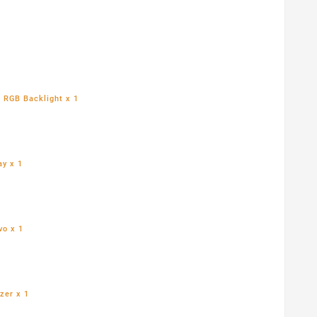
D RGB Backlight x 1
ay x 1
vo x 1
zer x 1