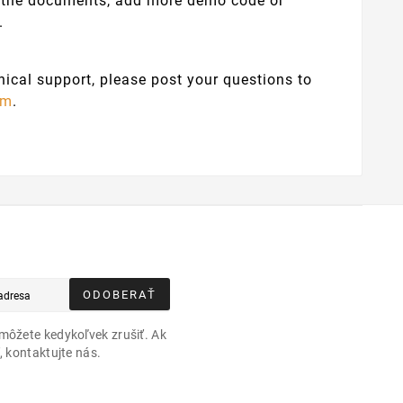
 the documents, add more demo code or
.
nical support, please post your questions to
um
.
ODOBERAŤ
môžete kedykoľvek zrušiť. Ak
, kontaktujte nás.