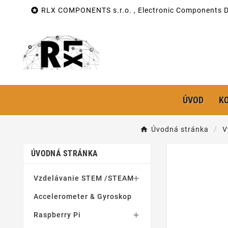

RLX COMPONENTS s.r.o. , Electronic Components Di
ÚVOD
K
Úvodná stránka
V
ÚVODNÁ STRÁNKA
Vzdelávanie STEM /STEAM

Accelerometer & Gyroskop
Raspberry Pi
