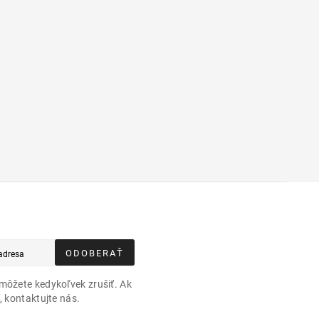
ODOBERAŤ
môžete kedykoľvek zrušiť. Ak
, kontaktujte nás.