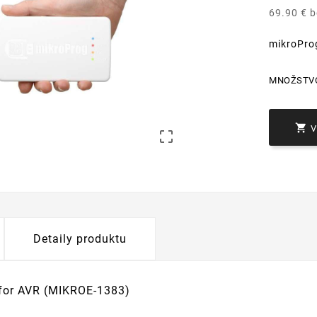
69.90 € 
mikroPro
MNOŽSTV


Detaily produktu
for AVR (MIKROE-1383)