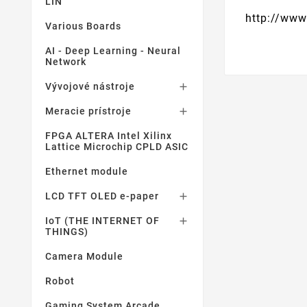
LIN
http://www
Various Boards
AI - Deep Learning - Neural
Network
Vývojové nástroje

Meracie prístroje

FPGA ALTERA Intel Xilinx
Lattice Microchip CPLD ASIC
Ethernet module
LCD TFT OLED e-paper

IoT (THE INTERNET OF

THINGS)
Camera Module
Robot
Gaming System Arcade