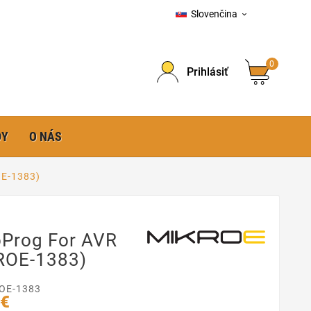
Slovenčina

0
Prihlásiť
DY
O NÁS
OE-1383)
oProg For AVR
ROE-1383)
OE-1383
 €