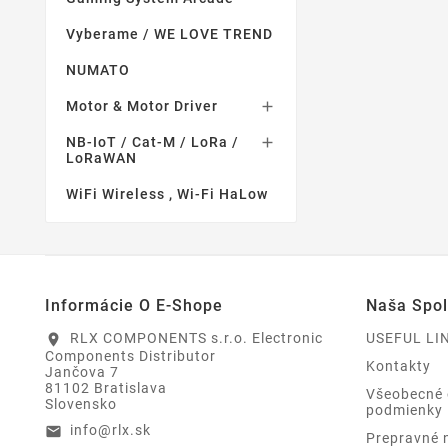
Vyberame / WE LOVE TREND
NUMATO
Motor & Motor Driver

NB-IoT / Cat-M / LoRa /

LoRaWAN
WiFi Wireless , Wi-Fi HaLow
Informácie O E-Shope
Naša Spo
RLX COMPONENTS s.r.o. Electronic
USEFUL LI
location_on
Components Distributor
Kontakty
Jančova 7
81102 Bratislava
Všeobecné
Slovensko
podmienky
info@rlx.sk
email
Prepravné 