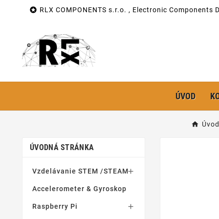

RLX COMPONENTS s.r.o. , Electronic Components Di
ÚVOD
K
Úvod
ÚVODNÁ STRÁNKA
Vzdelávanie STEM /STEAM

Accelerometer & Gyroskop
Raspberry Pi
