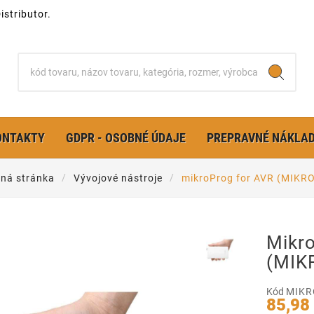
stributor.
ONTAKTY
GDPR - OSOBNÉ ÚDAJE
PREPRAVNÉ NÁKLA
ná stránka
Vývojové nástroje
mikroProg for AVR (MIKR
Mikr
(MIK
Kód
MIKR
85,98