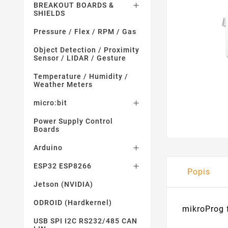
BREAKOUT BOARDS &

SHIELDS
Pressure / Flex / RPM / Gas
Object Detection / Proximity
Sensor / LIDAR / Gesture
Temperature / Humidity /
Weather Meters
micro:bit

Power Supply Control
Boards
Arduino

ESP32 ESP8266

Popis
Jetson (NVIDIA)
ODROID (Hardkernel)
mikroProg 
USB SPI I2C RS232/485 CAN