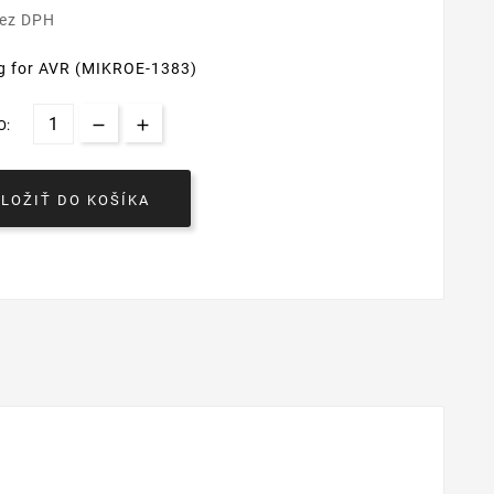
bez DPH
g for AVR (MIKROE-1383)
O:
VLOŽIŤ DO KOŠÍKA