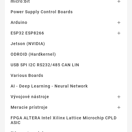
micro:bit

Power Supply Control Boards
Arduino

ESP32 ESP8266

Jetson (NVIDIA)
ODROID (Hardkernel)
USB SPI I2C RS232/485 CAN LIN
Various Boards
AI - Deep Learning - Neural Network
Vývojové nástroje

Meracie prístroje

FPGA ALTERA Intel Xilinx Lattice Microchip CPLD
ASIC