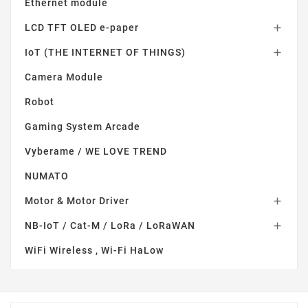
Ethernet module
LCD TFT OLED e-paper

IoT (THE INTERNET OF THINGS)

Camera Module
Robot
Gaming System Arcade
Vyberame / WE LOVE TREND
NUMATO
Motor & Motor Driver

NB-IoT / Cat-M / LoRa / LoRaWAN

WiFi Wireless , Wi-Fi HaLow