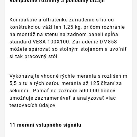
Kompaktné rozmery a pohodlný dizajn
Kompaktné a ultratenké zariadenie s holou
konštrukciou váži len 1,25 kg, pričom rozhranie
na montáž na stenu na zadnom paneli spĺňa
štandard VESA 100X100. Zariadenie DM858
môžete spárovať so stolným stojanom a uvoľniť
si tak pracovný stôl
Vykonávajte vhodné rýchle merania s rozlíšením
5,5 bitu a rýchlosťou merania až 125 čítaní za
sekundu. Pamäť na záznam 500 000 bodov
umožňuje zaznamenávať a analyzovať viac
testovacích údajov
11 meraní vstupného signálu