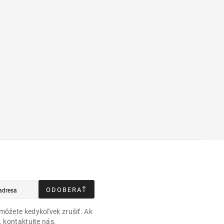
ODOBERAŤ
môžete kedykoľvek zrušiť. Ak
, kontaktujte nás.