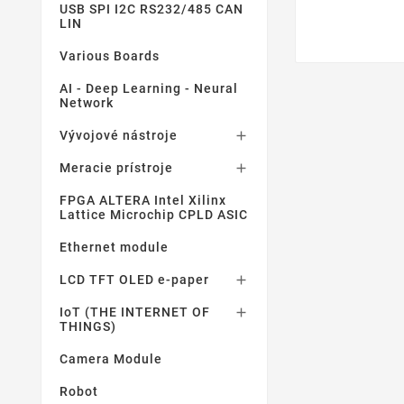
USB SPI I2C RS232/485 CAN
LIN
Various Boards
AI - Deep Learning - Neural
Network
Vývojové nástroje

Meracie prístroje

FPGA ALTERA Intel Xilinx
Lattice Microchip CPLD ASIC
Ethernet module
LCD TFT OLED e-paper

IoT (THE INTERNET OF

THINGS)
Camera Module
Robot