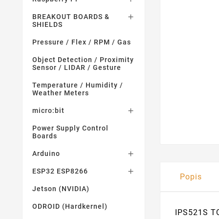
BREAKOUT BOARDS &

SHIELDS
Pressure / Flex / RPM / Gas
Object Detection / Proximity
Sensor / LIDAR / Gesture
Temperature / Humidity /
Weather Meters
micro:bit

Power Supply Control
Boards
Arduino

ESP32 ESP8266

Popis
Jetson (NVIDIA)
ODROID (Hardkernel)
IPS521S T