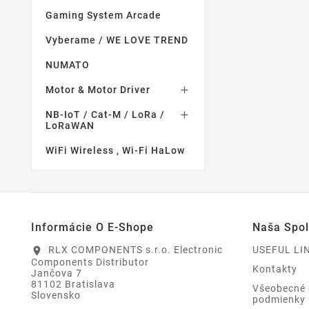
Gaming System Arcade
Vyberame / WE LOVE TREND
NUMATO
Motor & Motor Driver

NB-IoT / Cat-M / LoRa /

LoRaWAN
WiFi Wireless , Wi-Fi HaLow
Informácie O E-Shope
Naša Spo
RLX COMPONENTS s.r.o. Electronic
USEFUL LI
location_on
Components Distributor
Kontakty
Jančova 7
81102 Bratislava
Všeobecné
Slovensko
podmienky