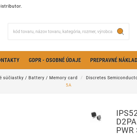
stributor.
ONTAKTY
GDPR - OSOBNÉ ÚDAJE
PREPRAVNÉ NÁKLA
é súčiastky / Battery / Memory card
Discretes Semiconduct
5A
IPS5
D2PA
PWR 