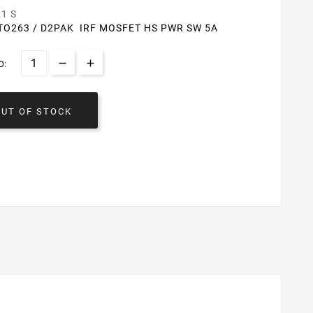
21 S
TO263 / D2PAK IRF MOSFET HS PWR SW 5A
O:
OUT OF STOCK