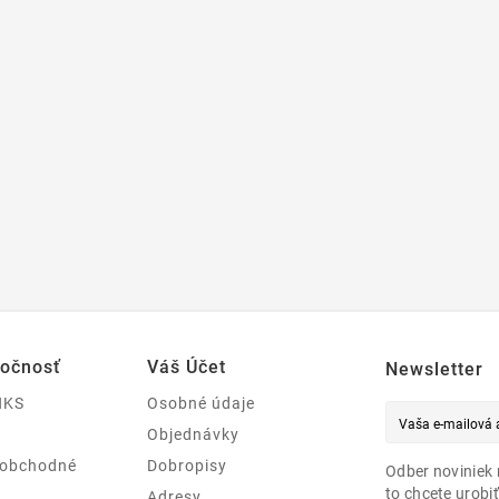
ločnosť
Váš Účet
Newsletter
NKS
Osobné údaje
Objednávky
 obchodné
Dobropisy
Odber noviniek 
to chcete urobiť
Adresy