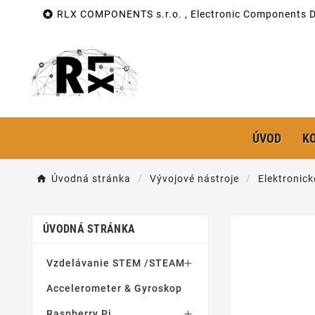

RLX COMPONENTS s.r.o. , Electronic Components Di
ÚVOD
K
Úvodná stránka
Vývojové nástroje
Elektronick
ÚVODNÁ STRÁNKA
Vzdelávanie STEM /STEAM

Accelerometer & Gyroskop
Raspberry Pi
