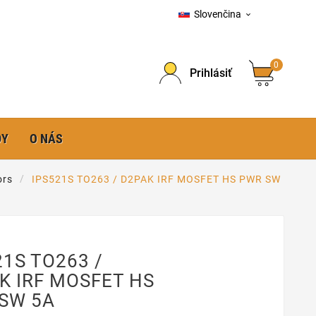
Slovenčina

0
Prihlásiť
DY
O NÁS
ors
IPS521S TO263 / D2PAK IRF MOSFET HS PWR SW
21S TO263 /
K IRF MOSFET HS
SW 5A