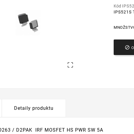
Kód
IPS5
IPS521S 
MNOŽSTV


Detaily produktu
O263 / D2PAK IRF MOSFET HS PWR SW 5A