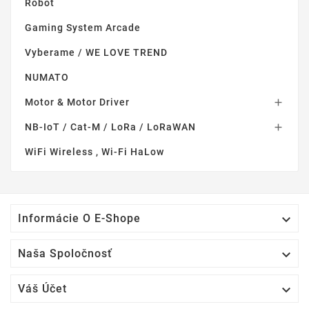
Robot
Gaming System Arcade
Vyberame / WE LOVE TREND
NUMATO
Motor & Motor Driver

NB-IoT / Cat-M / LoRa / LoRaWAN

WiFi Wireless , Wi-Fi HaLow

Informácie O E-Shope

Naša Spoločnosť

Váš Účet