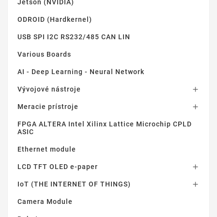
Jetson (NVIDIA)
ODROID (Hardkernel)
USB SPI I2C RS232/485 CAN LIN
Various Boards
AI - Deep Learning - Neural Network
Vývojové nástroje

Meracie prístroje

FPGA ALTERA Intel Xilinx Lattice Microchip CPLD
ASIC
Ethernet module
LCD TFT OLED e-paper

IoT (THE INTERNET OF THINGS)

Camera Module