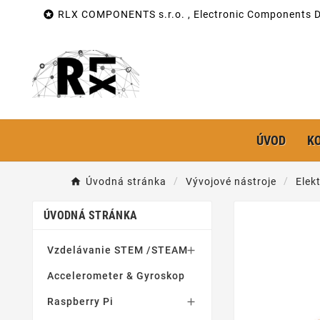

RLX COMPONENTS s.r.o. , Electronic Components Di
ÚVOD
K
Úvodná stránka
Vývojové nástroje
Elek
ÚVODNÁ STRÁNKA
Vzdelávanie STEM /STEAM

Accelerometer & Gyroskop
Raspberry Pi
