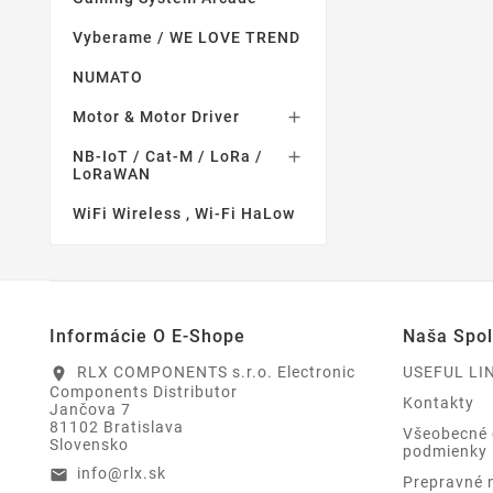
Vyberame / WE LOVE TREND
NUMATO
Motor & Motor Driver

NB-IoT / Cat-M / LoRa /

LoRaWAN
WiFi Wireless , Wi-Fi HaLow
Informácie O E-Shope
Naša Spo
RLX COMPONENTS s.r.o. Electronic
USEFUL LI
location_on
Components Distributor
Kontakty
Jančova 7
81102 Bratislava
Všeobecné
Slovensko
podmienky
info@rlx.sk
email
Prepravné 