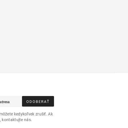
ODOBERAŤ
môžete kedykoľvek zrušiť. Ak
, kontaktujte nás.