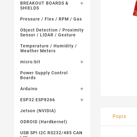
BREAKOUT BOARDS &

SHIELDS
Pressure / Flex / RPM / Gas
Object Detection / Proximity
Sensor / LIDAR / Gesture
Temperature / Humidity /
Weather Meters
micro:bit

Power Supply Control
Boards
Arduino

ESP32 ESP8266

Jetson (NVIDIA)
Popis
ODROID (Hardkernel)
USB SPI I2C RS232/485 CAN