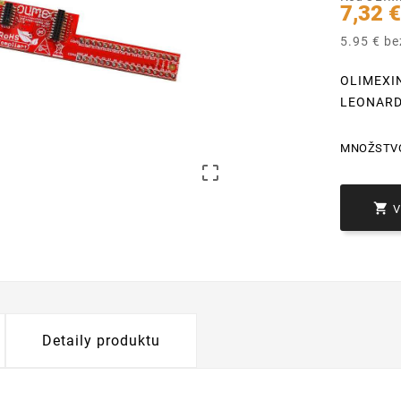
7,32 
5.95 € b
OLIMEXI
LEONAR
MNOŽSTV


Detaily produktu