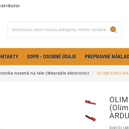
stributor.
ONTAKTY
GDPR - OSOBNÉ ÚDAJE
PREPRAVNÉ NÁKLA
tronika nosená na tele (Wearable electronic)
OLIMEXINO-NA
OLIM
(Oli
ARDU
Kód
OLIM