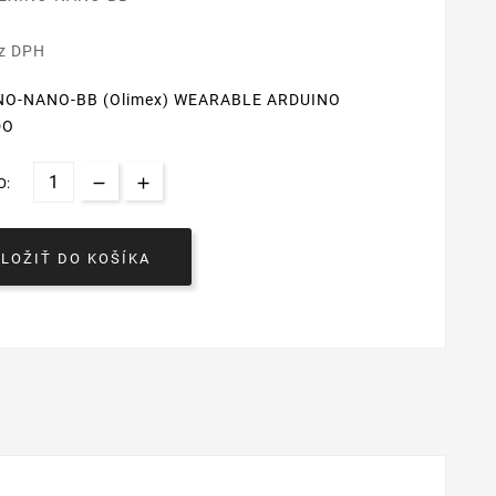
€
ez DPH
NO-NANO-BB (Olimex) WEARABLE ARDUINO
DO
O:
VLOŽIŤ DO KOŠÍKA