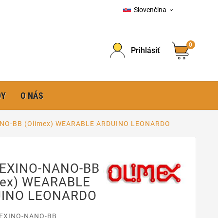
Slovenčina

0
Prihlásiť
DY
O NÁS
NO-BB (Olimex) WEARABLE ARDUINO LEONARDO
EXINO-NANO-BB
mex) WEARABLE
INO LEONARDO
EXINO-NANO-BB