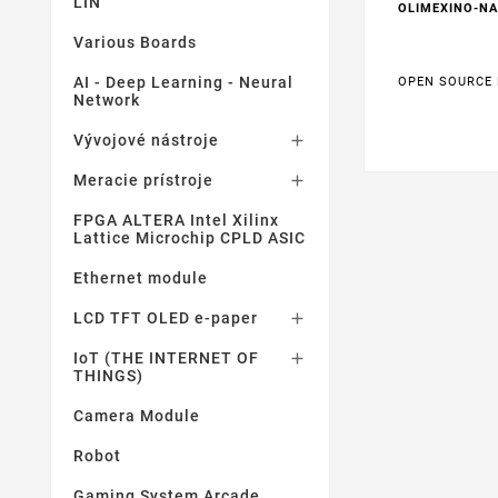
LIN
OLIMEXINO-NA
Various Boards
AI - Deep Learning - Neural
OPEN SOURCE
Network
Vývojové nástroje

Meracie prístroje

FPGA ALTERA Intel Xilinx
Lattice Microchip CPLD ASIC
Ethernet module
LCD TFT OLED e-paper

IoT (THE INTERNET OF

THINGS)
Camera Module
Robot
Gaming System Arcade