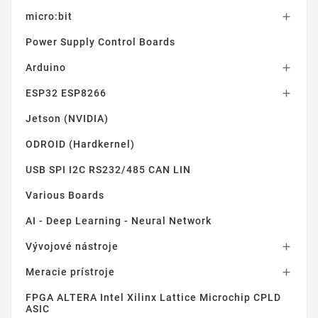
micro:bit

Power Supply Control Boards
Arduino

ESP32 ESP8266

Jetson (NVIDIA)
ODROID (Hardkernel)
USB SPI I2C RS232/485 CAN LIN
Various Boards
AI - Deep Learning - Neural Network
Vývojové nástroje

Meracie prístroje

FPGA ALTERA Intel Xilinx Lattice Microchip CPLD
ASIC