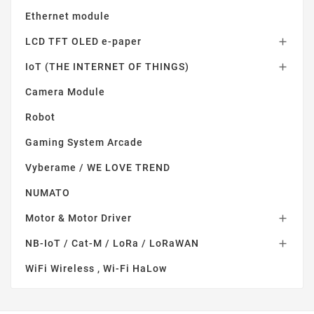
Ethernet module
LCD TFT OLED e-paper

IoT (THE INTERNET OF THINGS)

Camera Module
Robot
Gaming System Arcade
Vyberame / WE LOVE TREND
NUMATO
Motor & Motor Driver

NB-IoT / Cat-M / LoRa / LoRaWAN

WiFi Wireless , Wi-Fi HaLow