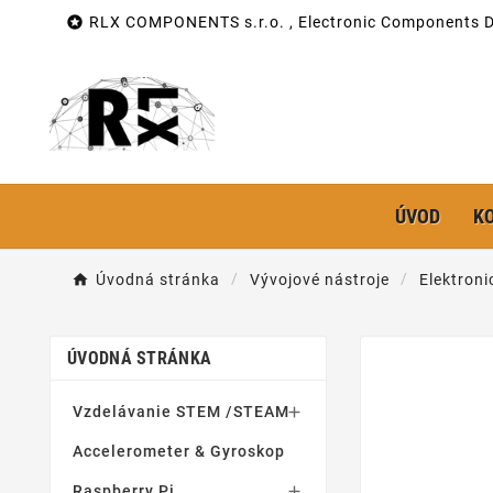

RLX COMPONENTS s.r.o. , Electronic Components Di
ÚVOD
K
Úvodná stránka
Vývojové nástroje
Elektroni
ÚVODNÁ STRÁNKA
Vzdelávanie STEM /STEAM

Accelerometer & Gyroskop
Raspberry Pi
