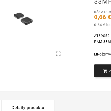
33MH
Kód
AT89
0,66 
0.54 € b
AT89S52-
RAM 33M

MNOŽSTV

Detaily produktu