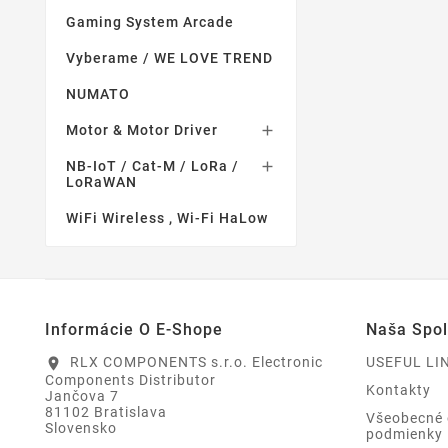
Gaming System Arcade
Vyberame / WE LOVE TREND
NUMATO
Motor & Motor Driver

NB-IoT / Cat-M / LoRa /

LoRaWAN
WiFi Wireless , Wi-Fi HaLow
Informácie O E-Shope
Naša Spo
RLX COMPONENTS s.r.o. Electronic
USEFUL LI
location_on
Components Distributor
Kontakty
Jančova 7
81102 Bratislava
Všeobecné
Slovensko
podmienky