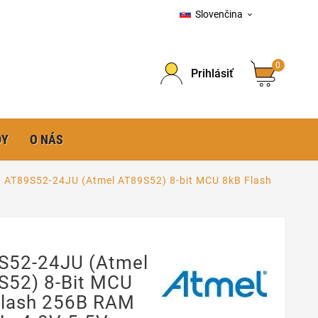
Slovenčina

0
Prihlásiť
DY
O NÁS
AT89S52-24JU (Atmel AT89S52) 8-bit MCU 8kB Flash
S52-24JU (Atmel
S52) 8-Bit MCU
Flash 256B RAM