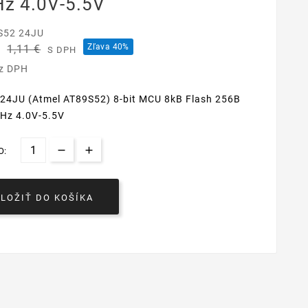
z 4.0V-5.5V
S52 24JU
€
Zľava 40%
1,11 €
S DPH
ez DPH
24JU (Atmel AT89S52) 8-bit MCU 8kB Flash 256B
Hz 4.0V-5.5V
O:
VLOŽIŤ DO KOŠÍKA