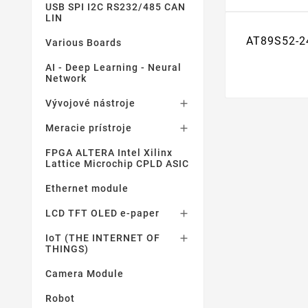
USB SPI I2C RS232/485 CAN
LIN
AT89S52-2
Various Boards
AI - Deep Learning - Neural
Network
Vývojové nástroje

Meracie prístroje

FPGA ALTERA Intel Xilinx
Lattice Microchip CPLD ASIC
Ethernet module
LCD TFT OLED e-paper

IoT (THE INTERNET OF

THINGS)
Camera Module
Robot