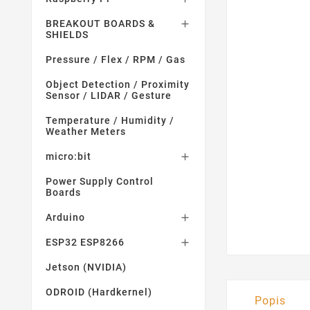
BREAKOUT BOARDS &

SHIELDS
Pressure / Flex / RPM / Gas
Object Detection / Proximity
Sensor / LIDAR / Gesture
Temperature / Humidity /
Weather Meters
micro:bit

Power Supply Control
Boards
Arduino

ESP32 ESP8266

Jetson (NVIDIA)
ODROID (Hardkernel)
Popis