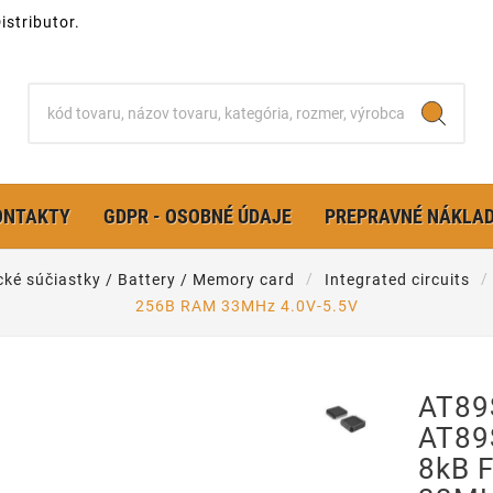
stributor.
ONTAKTY
GDPR - OSOBNÉ ÚDAJE
PREPRAVNÉ NÁKLA
cké súčiastky / Battery / Memory card
Integrated circuits
256B RAM 33MHz 4.0V-5.5V
AT89
AT89
8kB 