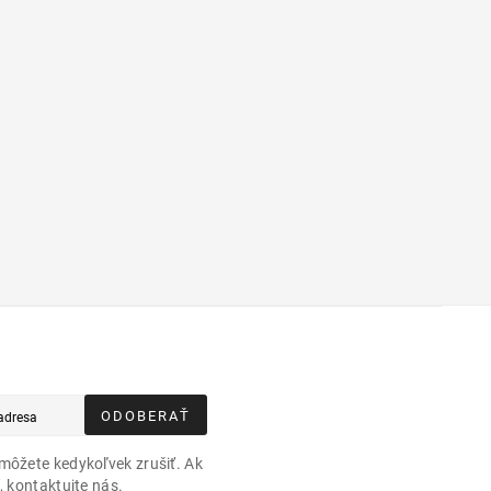
ODOBERAŤ
môžete kedykoľvek zrušiť. Ak
, kontaktujte nás.