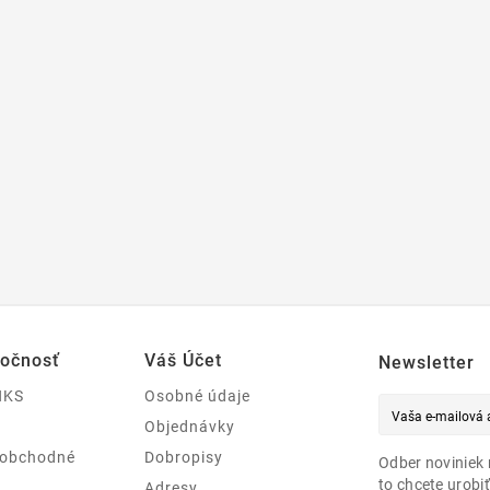
ločnosť
Váš Účet
Newsletter
NKS
Osobné údaje
Objednávky
 obchodné
Dobropisy
Odber noviniek 
to chcete urobiť
Adresy