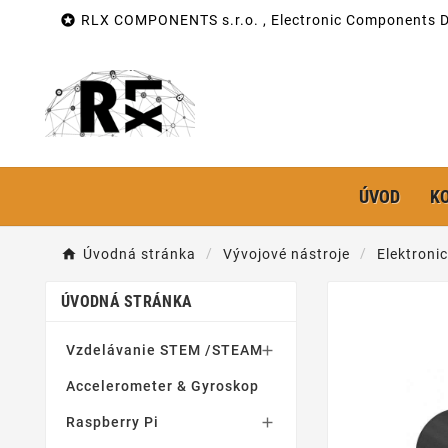

RLX COMPONENTS s.r.o. , Electronic Components Di
ÚVOD
K
Úvodná stránka
Vývojové nástroje
Elektroni
ÚVODNÁ STRÁNKA
Vzdelávanie STEM /STEAM

Accelerometer & Gyroskop
Raspberry Pi
