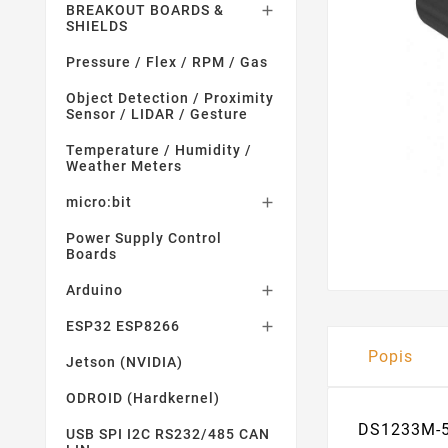
BREAKOUT BOARDS &

SHIELDS
Pressure / Flex / RPM / Gas
Object Detection / Proximity
Sensor / LIDAR / Gesture
Temperature / Humidity /
Weather Meters
micro:bit

Power Supply Control
Boards
Arduino

ESP32 ESP8266

Popis
Jetson (NVIDIA)
ODROID (Hardkernel)
DS1233M-5
USB SPI I2C RS232/485 CAN