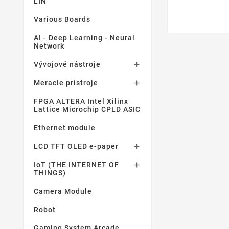
LIN
Various Boards
AI - Deep Learning - Neural
Network
Vývojové nástroje

Meracie prístroje

FPGA ALTERA Intel Xilinx
Lattice Microchip CPLD ASIC
Ethernet module
LCD TFT OLED e-paper

IoT (THE INTERNET OF

THINGS)
Camera Module
Robot
Gaming System Arcade