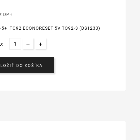
€
ez DPH
-5+ TO92 ECONORESET 5V TO92-3 (DS1233)
O:
VLOŽIŤ DO KOŠÍKA