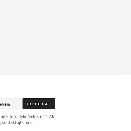
ODOBERAŤ
môžete kedykoľvek zrušiť. Ak
, kontaktujte nás.