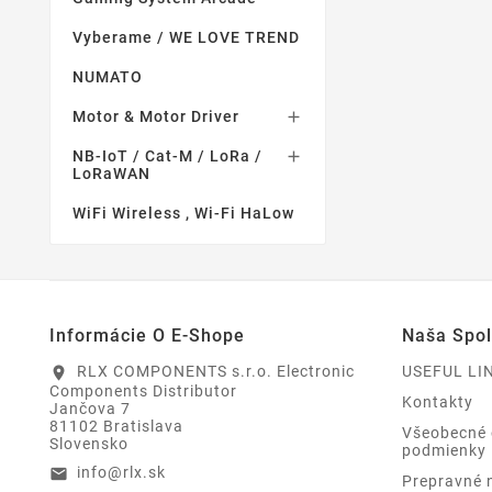
Vyberame / WE LOVE TREND
NUMATO
Motor & Motor Driver

NB-IoT / Cat-M / LoRa /

LoRaWAN
WiFi Wireless , Wi-Fi HaLow
Informácie O E-Shope
Naša Spo
RLX COMPONENTS s.r.o. Electronic
USEFUL LI
location_on
Components Distributor
Kontakty
Jančova 7
81102 Bratislava
Všeobecné
Slovensko
podmienky
info@rlx.sk
email
Prepravné 