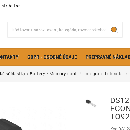
stributor.
ONTAKTY
GDPR - OSOBNÉ ÚDAJE
PREPRAVNÉ NÁKLA
cké súčiastky / Battery / Memory card
Integrated circuits
DS12
ECON
TO92
Kód
DS12