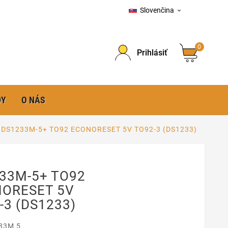
Slovenčina

0
Prihlásiť
DY
O NÁS
DS1233M-5+ TO92 ECONORESET 5V TO92-3 (DS1233)
33M-5+ TO92
ORESET 5V
-3 (DS1233)
33M 5