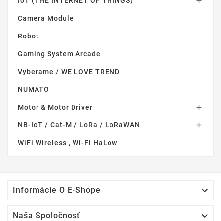
IoT (THE INTERNET OF THINGS)

Camera Module
Robot
Gaming System Arcade
Vyberame / WE LOVE TREND
NUMATO
Motor & Motor Driver

NB-IoT / Cat-M / LoRa / LoRaWAN

WiFi Wireless , Wi-Fi HaLow

Informácie O E-Shope

Naša Spoločnosť