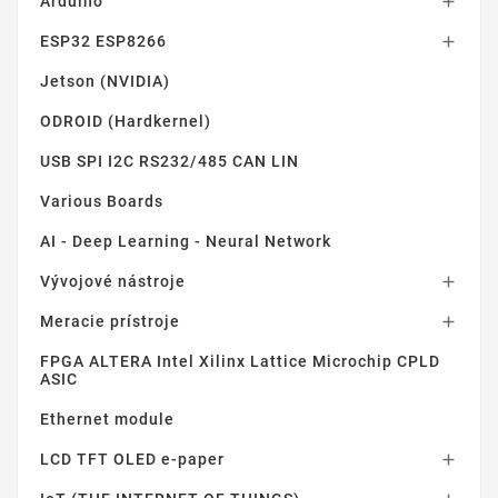
Arduino

ESP32 ESP8266

Jetson (NVIDIA)
ODROID (Hardkernel)
USB SPI I2C RS232/485 CAN LIN
Various Boards
AI - Deep Learning - Neural Network
Vývojové nástroje

Meracie prístroje

FPGA ALTERA Intel Xilinx Lattice Microchip CPLD
ASIC
Ethernet module
LCD TFT OLED e-paper
