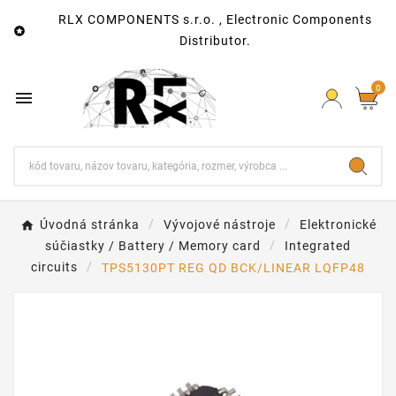
RLX COMPONENTS s.r.o. , Electronic Components

Distributor.
0

Úvodná stránka
Vývojové nástroje
Elektronické
súčiastky / Battery / Memory card
Integrated
circuits
TPS5130PT REG QD BCK/LINEAR LQFP48