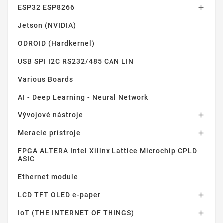
ESP32 ESP8266

Jetson (NVIDIA)
ODROID (Hardkernel)
USB SPI I2C RS232/485 CAN LIN
Various Boards
AI - Deep Learning - Neural Network
Vývojové nástroje

Meracie prístroje

FPGA ALTERA Intel Xilinx Lattice Microchip CPLD
ASIC
Ethernet module
LCD TFT OLED e-paper

IoT (THE INTERNET OF THINGS)
