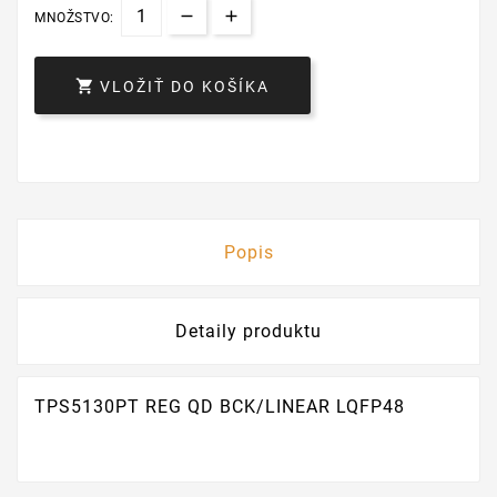
MNOŽSTVO:

VLOŽIŤ DO KOŠÍKA
Popis
Detaily produktu
TPS5130PT REG QD BCK/LINEAR LQFP48