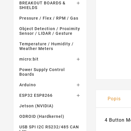
BREAKOUT BOARDS &

SHIELDS
Pressure / Flex / RPM / Gas
Object Detection / Proximity
Sensor / LIDAR / Gesture
Temperature / Humidity /
Weather Meters
micro:bit

Power Supply Control
Boards
Arduino

ESP32 ESP8266

Popis
Jetson (NVIDIA)
ODROID (Hardkernel)
4 Button M
USB SPI I2C RS232/485 CAN