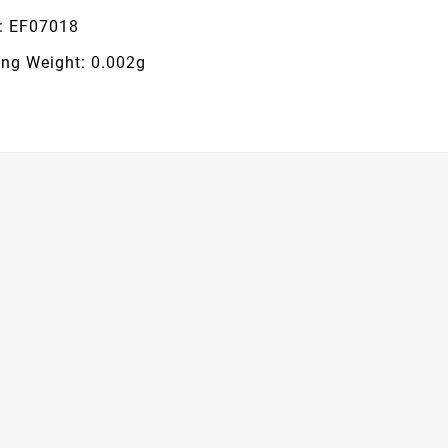
: EF07018
ing Weight: 0.002g