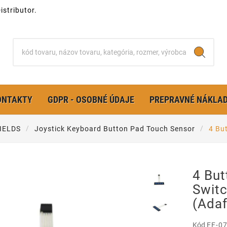
stributor.
ONTAKTY
GDPR - OSOBNÉ ÚDAJE
PREPRAVNÉ NÁKLA
IELDS
Joystick Keyboard Button Pad Touch Sensor
4 Bu
4 Bu
Swit
(Adaf
Kód
EF-07