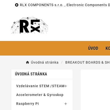

RLX COMPONENTS s.r.o. , Electronic Components Di
ÚVOD
K
Úvodná stránka
BREAKOUT BOARDS & SH
ÚVODNÁ STRÁNKA
Vzdelávanie STEM /STEAM

Accelerometer & Gyroskop
Raspberry Pi
