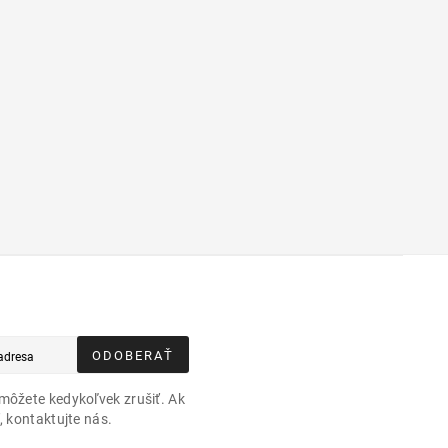
ODOBERAŤ
môžete kedykoľvek zrušiť. Ak
, kontaktujte nás.