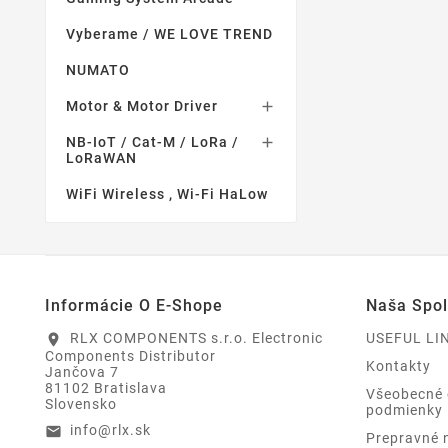
Vyberame / WE LOVE TREND
NUMATO
Motor & Motor Driver

NB-IoT / Cat-M / LoRa /

LoRaWAN
WiFi Wireless , Wi-Fi HaLow
Informácie O E-Shope
Naša Spo
RLX COMPONENTS s.r.o. Electronic
USEFUL LI
location_on
Components Distributor
Kontakty
Jančova 7
81102 Bratislava
Všeobecné
Slovensko
podmienky
info@rlx.sk
email
Prepravné 