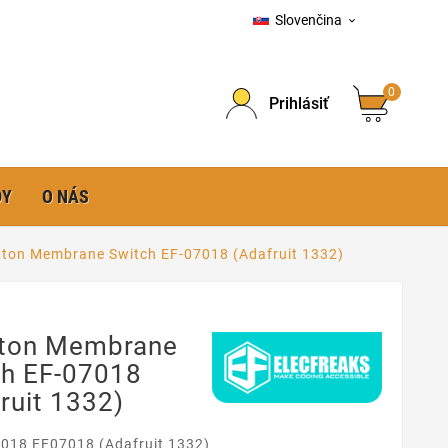
Slovenčina

0
Prihlásiť
DY
O NÁS
tton Membrane Switch EF-07018 (Adafruit 1332)
tton Membrane
ch EF-07018
ruit 1332)
018 EF07018 (Adafruit 1332)