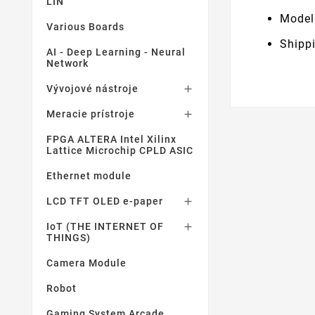
LIN
Model
Various Boards
Shipp
AI - Deep Learning - Neural
Network
Vývojové nástroje

Meracie prístroje

FPGA ALTERA Intel Xilinx
Lattice Microchip CPLD ASIC
Ethernet module
LCD TFT OLED e-paper

IoT (THE INTERNET OF

THINGS)
Camera Module
Robot
Gaming System Arcade