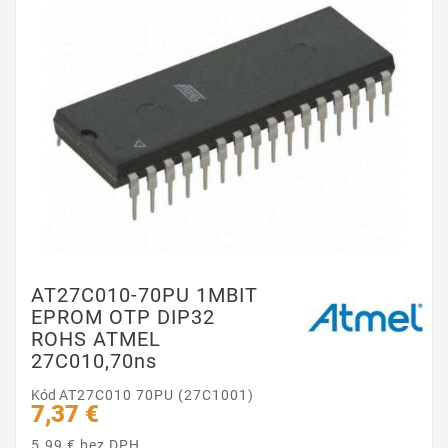
AT27C010-70PU 1MBIT
EPROM OTP DIP32
ROHS ATMEL
27C010,70ns
Kód
AT27C010 70PU (27C1001)
7,37 €
5.99 € bez DPH