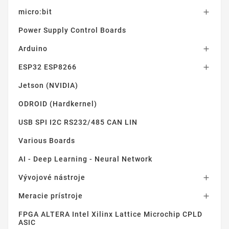
micro:bit

Power Supply Control Boards
Arduino

ESP32 ESP8266

Jetson (NVIDIA)
ODROID (Hardkernel)
USB SPI I2C RS232/485 CAN LIN
Various Boards
AI - Deep Learning - Neural Network
Vývojové nástroje

Meracie prístroje

FPGA ALTERA Intel Xilinx Lattice Microchip CPLD
ASIC