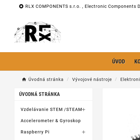

RLX COMPONENTS s.r.o. , Electronic Components Di
ÚVOD
K
Úvodná stránka
Vývojové nástroje
Elektron
ÚVODNÁ STRÁNKA
Vzdelávanie STEM /STEAM

Accelerometer & Gyroskop
Raspberry Pi
