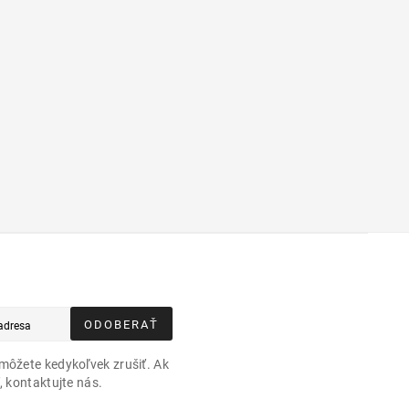
ODOBERAŤ
môžete kedykoľvek zrušiť. Ak
, kontaktujte nás.