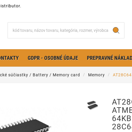
stributor.
ONTAKTY
GDPR - OSOBNÉ ÚDAJE
PREPRAVNÉ NÁKLA
ické súčiastky / Battery / Memory card
Memory
AT28C64
AT28
ATM
64KB
28C6