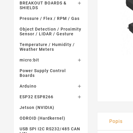
BREAKOUT BOARDS &

SHIELDS
Pressure / Flex / RPM / Gas
Object Detection / Proximity
Sensor / LIDAR / Gesture
Temperature / Humidity /
Weather Meters
micro:bit

Power Supply Control
Boards
Arduino

ESP32 ESP8266

Jetson (NVIDIA)
ODROID (Hardkernel)
Popis
USB SPI I2C RS232/485 CAN