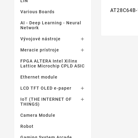
LIN
AT28C64B-
Various Boards
AI - Deep Learning - Neural
Network
Vývojové nástroje

Meracie prístroje

FPGA ALTERA Intel Xilinx
Lattice Microchip CPLD ASIC
Ethernet module
LCD TFT OLED e-paper

IoT (THE INTERNET OF

THINGS)
Camera Module
Robot
Gaming System Arcade