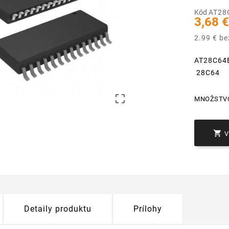
Kód
AT28
3,68 
2.99 € b
AT28C64
28C64

MNOŽSTV

Detaily produktu
Prílohy