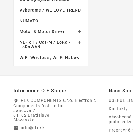
Vyberame / WE LOVE TREND
NUMATO
Motor & Motor Driver

NB-IoT / Cat-M / LoRa /

LoRaWAN
WiFi Wireless , Wi-Fi HaLow
Informácie O E-Shope
Naša Spo
RLX COMPONENTS s.r.o. Electronic
USEFUL LI
location_on
Components Distributor
Kontakty
Jančova 7
81102 Bratislava
Všeobecné
Slovensko
podmienky
info@rlx.sk
email
Prepravné 