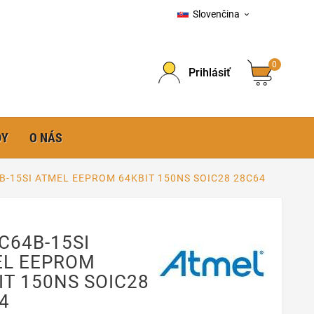
Slovenčina

0
Prihlásiť
DY
O NÁS
B-15SI ATMEL EEPROM 64KBIT 150NS SOIC28 28C64
C64B-15SI
EL EEPROM
IT 150NS SOIC28
4