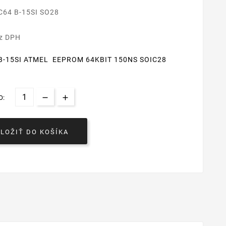
C64 B-15SI SO28
€
ez DPH
B-15SI ATMEL EEPROM 64KBIT 150NS SOIC28
O:
VLOŽIŤ DO KOŠÍKA