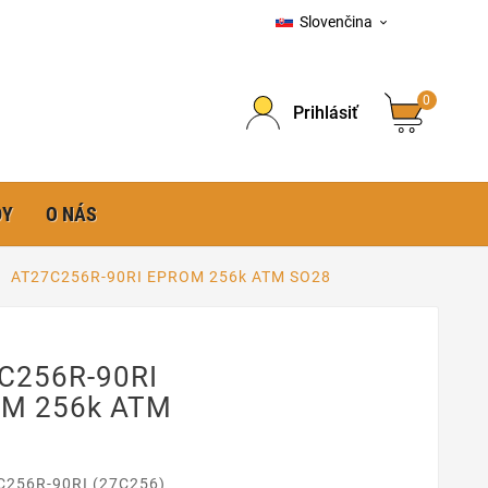
Slovenčina

0
Prihlásiť
DY
O NÁS
AT27C256R-90RI EPROM 256k ATM SO28
C256R-90RI
M 256k ATM
C256R-90RI (27C256)