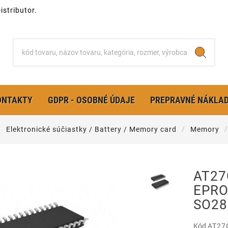
stributor.
ONTAKTY
GDPR - OSOBNÉ ÚDAJE
PREPRAVNÉ NÁKLA
Elektronické súčiastky / Battery / Memory card
Memory
AT27
EPRO
SO28
Kód
AT27