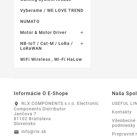
Vyberame / WE LOVE TREND
NUMATO
Motor & Motor Driver

NB-IoT / Cat-M / LoRa /

LoRaWAN
WiFi Wireless , Wi-Fi HaLow
Informácie O E-Shope
Naša Spo
RLX COMPONENTS s.r.o. Electronic
USEFUL LI
location_on
Components Distributor
Kontakty
Jančova 7
81102 Bratislava
Všeobecné
Slovensko
podmienky
info@rlx.sk
email
Prepravné 