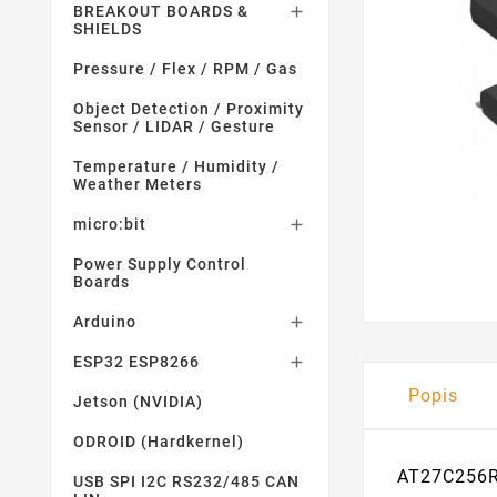
BREAKOUT BOARDS &

SHIELDS
Pressure / Flex / RPM / Gas
Object Detection / Proximity
Sensor / LIDAR / Gesture
Temperature / Humidity /
Weather Meters
micro:bit

Power Supply Control
Boards
Arduino

ESP32 ESP8266

Popis
Jetson (NVIDIA)
ODROID (Hardkernel)
AT27C256
USB SPI I2C RS232/485 CAN