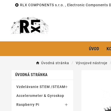

RLX COMPONENTS s.r.o. , Electronic Components Di
ÚVOD
K
Úvodná stránka
Vývojové nástroje
ÚVODNÁ STRÁNKA
Vzdelávanie STEM /STEAM

Accelerometer & Gyroskop
Raspberry Pi
