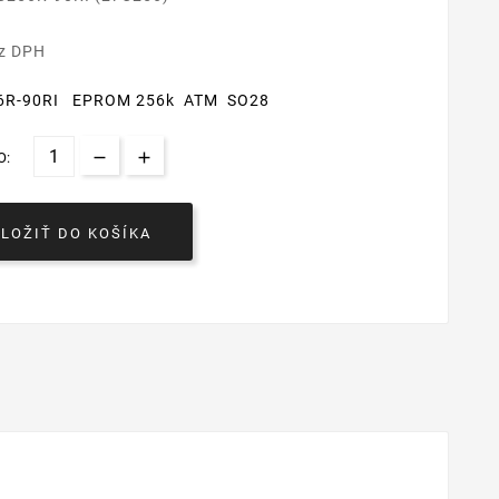
€
ez DPH
6R-90RI EPROM 256k ATM SO28
O:
VLOŽIŤ DO KOŠÍKA