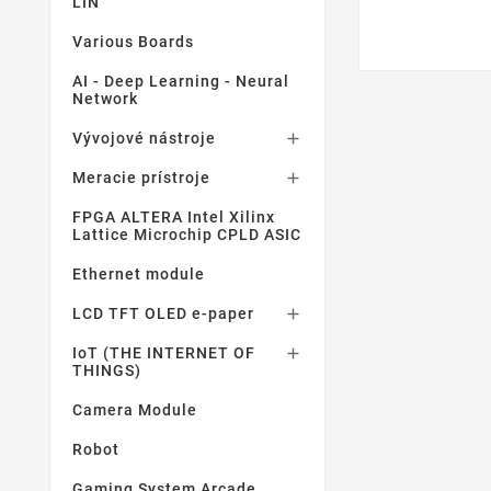
LIN
Various Boards
AI - Deep Learning - Neural
Network
Vývojové nástroje

Meracie prístroje

FPGA ALTERA Intel Xilinx
Lattice Microchip CPLD ASIC
Ethernet module
LCD TFT OLED e-paper

IoT (THE INTERNET OF

THINGS)
Camera Module
Robot
Gaming System Arcade