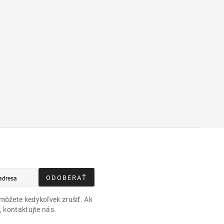
ODOBERAŤ
môžete kedykoľvek zrušiť. Ak
, kontaktujte nás.