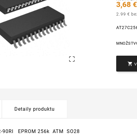
3,68 
2.99 € b
AT27C25
MNOŽSTV


Detaily produktu
R-90RI EPROM 256k ATM SO28