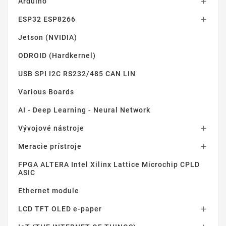
Arduino

ESP32 ESP8266

Jetson (NVIDIA)
ODROID (Hardkernel)
USB SPI I2C RS232/485 CAN LIN
Various Boards
AI - Deep Learning - Neural Network
Vývojové nástroje

Meracie prístroje

FPGA ALTERA Intel Xilinx Lattice Microchip CPLD
ASIC
Ethernet module
LCD TFT OLED e-paper
