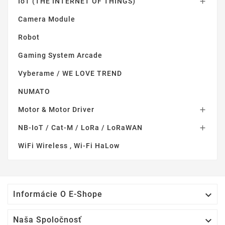
IoT (THE INTERNET OF THINGS)

Camera Module
Robot
Gaming System Arcade
Vyberame / WE LOVE TREND
NUMATO
Motor & Motor Driver

NB-IoT / Cat-M / LoRa / LoRaWAN

WiFi Wireless , Wi-Fi HaLow

Informácie O E-Shope

Naša Spoločnosť