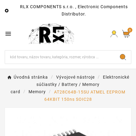
RLX COMPONENTS s.r.o. , Electronic Components

Distributor.
0

Úvodná stránka
Vývojové nástroje
Elektronické
súčiastky / Battery / Memory
card
Memory
AT28C64B-15SU ATMEL EEPROM
64KBIT 150ns SOIC28