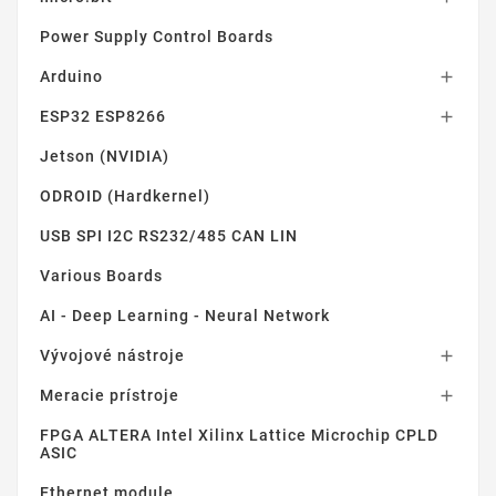
Power Supply Control Boards
Arduino

ESP32 ESP8266

Jetson (NVIDIA)
ODROID (Hardkernel)
USB SPI I2C RS232/485 CAN LIN
Various Boards
AI - Deep Learning - Neural Network
Vývojové nástroje

Meracie prístroje

FPGA ALTERA Intel Xilinx Lattice Microchip CPLD
ASIC
Ethernet module