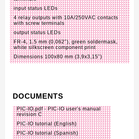
input status LEDs
4 relay outputs with 10A/250VAC contacts
with screw terminals
output status LEDs
FR-4, 1.5 mm (0,062"), green soldermask,
white silkscreen component print
Dimensions 100x80 mm (3,9x3,15")
DOCUMENTS
PIC-IO.pdf
- PIC-IO user's manual
revision C
PIC-IO tutorial (English)
PIC-IO tutorial (Spanish)