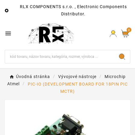
RLX COMPONENTS s.r.o. , Electronic Components

Distributor.
0

Úvodná stránka
Vývojové nástroje
Microchip
Atmel
PIC-IO (DEVELOPMENT BOARD FOR 18PIN PIC
MCTR)