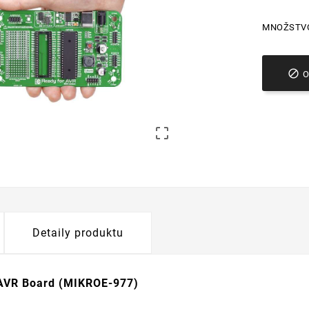
MNOŽSTV


Detaily produktu
 AVR Board (MIKROE-977)