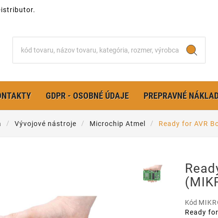
stributor.
ONTAKTY
GDPR - OSOBNÉ ÚDAJE
PREPRAVNÉ NÁKLA
a
Vývojové nástroje
Microchip Atmel
Ready for AVR B
Read
(MIK
Kód
MIKR
Ready fo