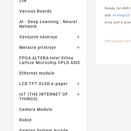
LIN
Ready for AVR B
Various Boards
with
ATmega16
AI - Deep Learning - Neural
area and a powe
Network
Vývojové nástroje

http://www.mik
Meracie prístroje

FPGA ALTERA Intel Xilinx
Lattice Microchip CPLD ASIC
Ethernet module
LCD TFT OLED e-paper

IoT (THE INTERNET OF

THINGS)
Camera Module
Robot
Gaming System Arcade