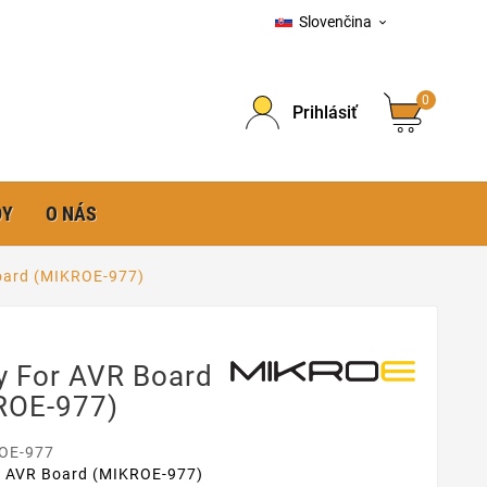
Slovenčina

0
Prihlásiť
DY
O NÁS
oard (MIKROE-977)
y For AVR Board
ROE-977)
OE-977
r AVR Board (MIKROE-977)