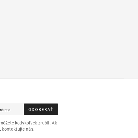
ODOBERAŤ
môžete kedykoľvek zrušiť. Ak
, kontaktujte nás.