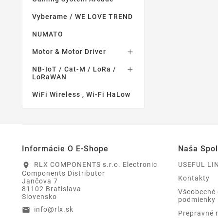
Vyberame / WE LOVE TREND
NUMATO
Motor & Motor Driver

NB-IoT / Cat-M / LoRa /

LoRaWAN
WiFi Wireless , Wi-Fi HaLow
Informácie O E-Shope
Naša Spo
RLX COMPONENTS s.r.o. Electronic
USEFUL LI
location_on
Components Distributor
Kontakty
Jančova 7
81102 Bratislava
Všeobecné
Slovensko
podmienky
info@rlx.sk
email
Prepravné 