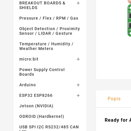
BREAKOUT BOARDS &

SHIELDS
Pressure / Flex / RPM / Gas
Object Detection / Proximity
Sensor / LIDAR / Gesture
Temperature / Humidity /
Weather Meters
micro:bit

Power Supply Control
Boards
Arduino

ESP32 ESP8266

Popis
Jetson (NVIDIA)
ODROID (Hardkernel)
Ready for
USB SPI I2C RS232/485 CAN