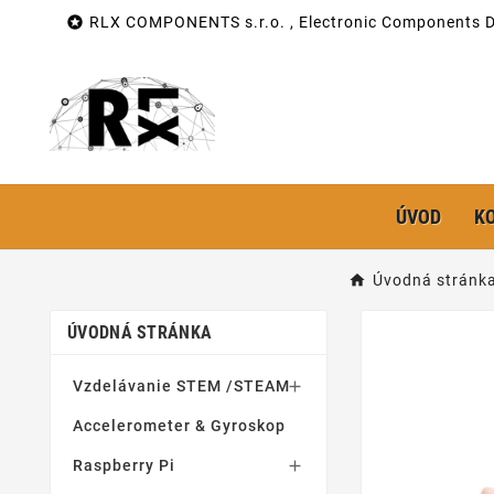

RLX COMPONENTS s.r.o. , Electronic Components Di
ÚVOD
K
Úvodná stránk
ÚVODNÁ STRÁNKA
Vzdelávanie STEM /STEAM

Accelerometer & Gyroskop
Raspberry Pi
