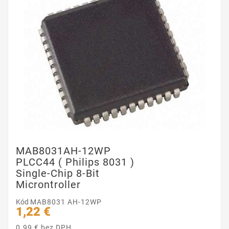
MAB8031AH-12WP
PLCC44 ( Philips 8031 )
Single-Chip 8-Bit
Microntroller
Kód
MAB8031 AH-12WP
1,22 €
0.99 € bez DPH