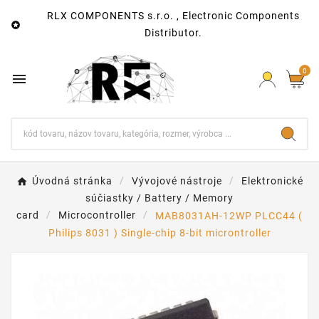
RLX COMPONENTS s.r.o. , Electronic Components

Distributor.
0

Úvodná stránka
Vývojové nástroje
Elektronické
súčiastky / Battery / Memory
card
Microcontroller
MAB8031AH-12WP PLCC44 (
Philips 8031 ) Single-chip 8-bit microntroller