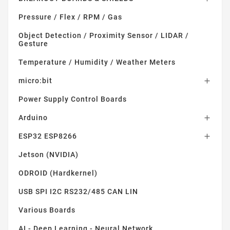
Pressure / Flex / RPM / Gas
Object Detection / Proximity Sensor / LIDAR /
Gesture
Temperature / Humidity / Weather Meters
micro:bit

Power Supply Control Boards
Arduino

ESP32 ESP8266

Jetson (NVIDIA)
ODROID (Hardkernel)
USB SPI I2C RS232/485 CAN LIN
Various Boards
AI - Deep Learning - Neural Network