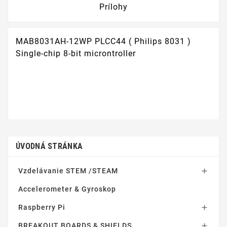
Prílohy
MAB8031AH-12WP PLCC44 ( Philips 8031 )
Single-chip 8-bit microntroller
ÚVODNÁ STRÁNKA
Vzdelávanie STEM /STEAM

Accelerometer & Gyroskop
Raspberry Pi

BREAKOUT BOARDS & SHIELDS
