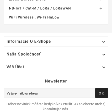
NB-IoT / Cat-M / LoRa / LoRaWAN

WiFi Wireless , Wi-Fi HaLow

Informácie O E-Shope

Naša Spoločnosť

Váš Účet
Newsletter
OK
Odber noviniek môžete kedykoľvek zrušiť. Ak to chcete urobiť,
kontaktujte nás.