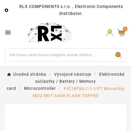
RLX COMPONENTS s.r.o. , Electronic Components

Distributor.
0

Úvodná stránka
Vývojové nástroje
Elektronické
súčiastky / Battery / Memory
card
Microcontroller
PIC18F86J11-I/PT Microchip
MCU 8BIT 64KB FLASH TQFP80