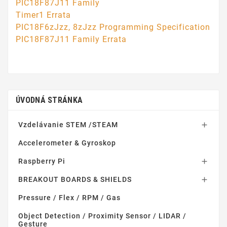
PIC18F87J11 Family
Timer1 Errata
PIC18F6zJzz, 8zJzz Programming Specification
PIC18F87J11 Family Errata
ÚVODNÁ STRÁNKA
Vzdelávanie STEM /STEAM

Accelerometer & Gyroskop
Raspberry Pi

BREAKOUT BOARDS & SHIELDS

Pressure / Flex / RPM / Gas
Object Detection / Proximity Sensor / LIDAR /
Gesture