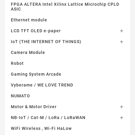
FPGA ALTERA Intel Xilinx Lattice Microchip CPLD
ASIC
Ethernet module
LCD TFT OLED e-paper

IoT (THE INTERNET OF THINGS)

Camera Module
Robot
Gaming System Arcade
Vyberame / WE LOVE TREND
NUMATO
Motor & Motor Driver

NB-IoT / Cat-M / LoRa / LoRaWAN

WiFi Wireless , Wi-Fi HaLow