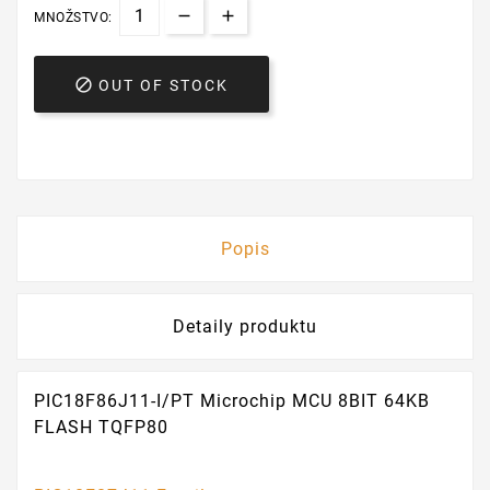
MNOŽSTVO:

OUT OF STOCK
Popis
Detaily produktu
PIC18F86J11-I/PT Microchip MCU 8BIT 64KB
FLASH TQFP80