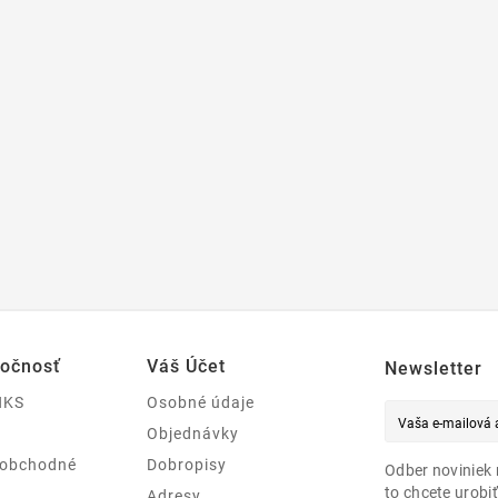
ločnosť
Váš Účet
Newsletter
NKS
Osobné údaje
Objednávky
 obchodné
Dobropisy
Odber noviniek 
to chcete urobiť
Adresy