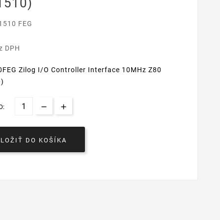
1510)
1510 FEG
€
ez DPH
FEG Zilog I/O Controller Interface 10MHz Z80
)
O:
VLOŽIŤ DO KOŠÍKA