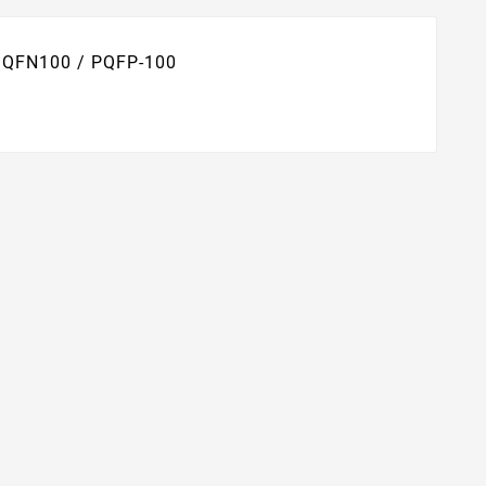
) QFN100 /
PQFP-100