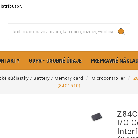
stributor.
ONTAKTY
GDPR - OSOBNÉ ÚDAJE
PREPRAVNÉ NÁKLA
ické súčiastky / Battery / Memory card
Microcontroller
Z8
(84C1510)
Z84C
I/O C
Inte