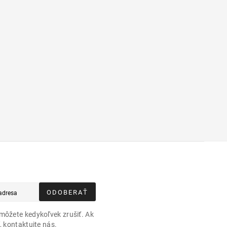
ODOBERAŤ
môžete kedykoľvek zrušiť. Ak
, kontaktujte nás.