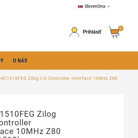
Slovenčina

0
Prihlásiť
DY
O NÁS
4C1510FEG Zilog I/O Controller Interface 10MHz Z80
1510FEG Zilog
ontroller
rface 10MHz Z80