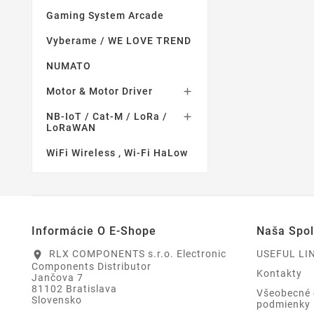
Gaming System Arcade
Vyberame / WE LOVE TREND
NUMATO
Motor & Motor Driver

NB-IoT / Cat-M / LoRa /

LoRaWAN
WiFi Wireless , Wi-Fi HaLow
Informácie O E-Shope
Naša Spo
RLX COMPONENTS s.r.o. Electronic
USEFUL LI
location_on
Components Distributor
Kontakty
Jančova 7
81102 Bratislava
Všeobecné
Slovensko
podmienky