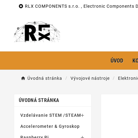

RLX COMPONENTS s.r.o. , Electronic Components Di
ÚVOD
K
Úvodná stránka
Vývojové nástroje
Elektron
ÚVODNÁ STRÁNKA
Vzdelávanie STEM /STEAM

Accelerometer & Gyroskop
Raspberry Pi
