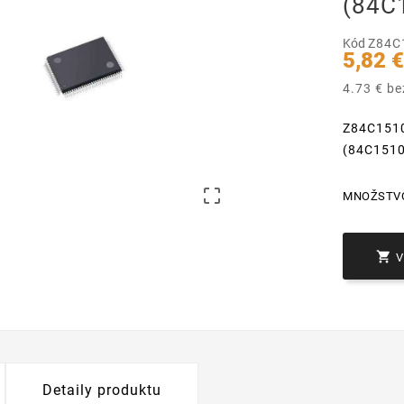
(84C
Kód
Z84C
5,82 
4.73 € b
Z84C1510
(84C1510

MNOŽSTV

Detaily produktu