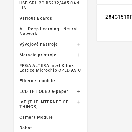
USB SPI I2C RS232/485 CAN
LIN
Z84C1510FE
Various Boards
AI - Deep Learning - Neural
Network
Vývojové nástroje

Meracie prístroje

FPGA ALTERA Intel Xilinx
Lattice Microchip CPLD ASIC
Ethernet module
LCD TFT OLED e-paper

IoT (THE INTERNET OF

THINGS)
Camera Module
Robot