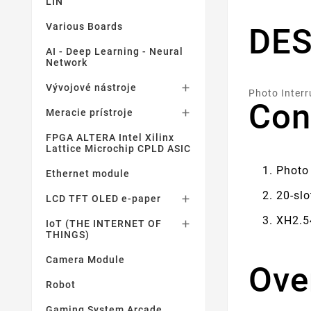
LIN
Various Boards
DES
AI - Deep Learning - Neural
Network
Vývojové nástroje

Photo Inter
Con
Meracie prístroje

FPGA ALTERA Intel Xilinx
Lattice Microchip CPLD ASIC
Photo 
Ethernet module
20-slo
LCD TFT OLED e-paper

XH2.5
IoT (THE INTERNET OF

THINGS)
Camera Module
Ove
Robot
Gaming System Arcade