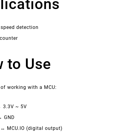
lications
 speed detection
 counter
 to Use
e of working with a MCU:
 3.3V ~ 5V
↔ GND
↔ MCU.IO (digital output)