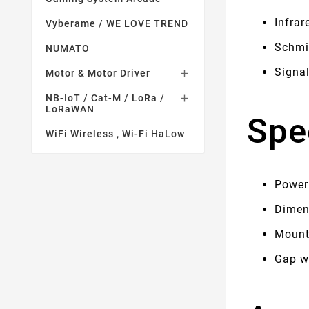
Infrar
Vyberame / WE LOVE TREND
Schmit
NUMATO
Signal
Motor & Motor Driver

NB-IoT / Cat-M / LoRa /

LoRaWAN
Spe
WiFi Wireless , Wi-Fi HaLow
Power
Dimen
Mount
Gap w