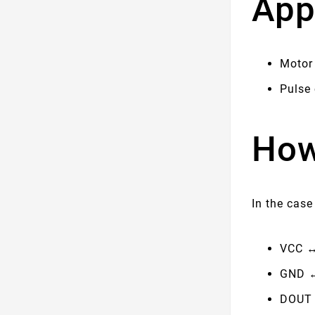
App
Motor
Pulse
How
In the cas
VCC ↔
GND 
DOUT 