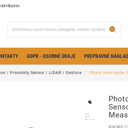
stributor.
ONTAKTY
GDPR - OSOBNÉ ÚDAJE
PREPRAVNÉ NÁKLA
ion / Proximity Sensor / LIDAR / Gesture
Photo Interrupter
Photo
Senso
Meas
Kód
WS-1