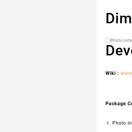
Dim
Dev
Wiki :
www.
Package C
Photo In