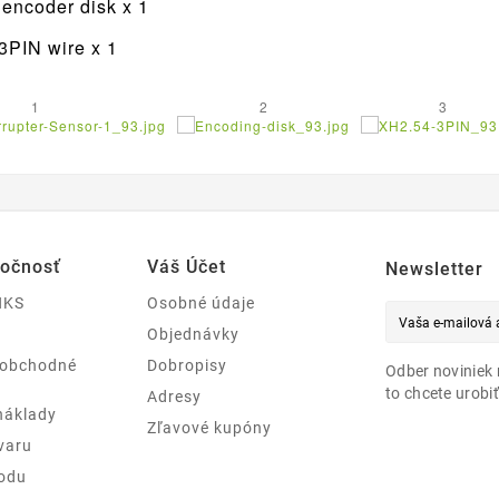
 encoder disk x 1
3PIN wire x 1
1
2
3
ločnosť
Váš Účet
Newsletter
NKS
Osobné údaje
Objednávky
 obchodné
Dobropisy
Odber noviniek 
to chcete urobiť
Adresy
náklady
Zľavové kupóny
varu
odu