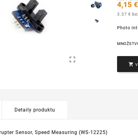
4,15 
3.37 € b
Photo In
MNOŽSTV


Detaily produktu
rrupter Sensor, Speed Measuring (WS-12225)