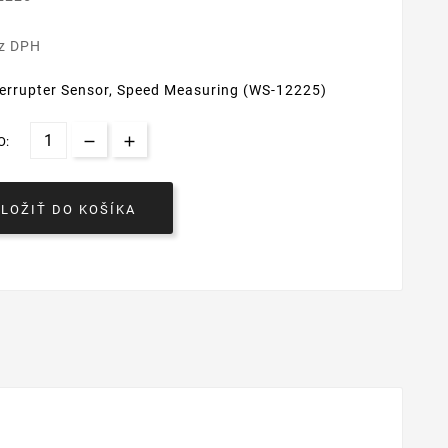
€
ez DPH
terrupter Sensor, Speed Measuring (WS-12225)
O:
VLOŽIŤ DO KOŠÍKA