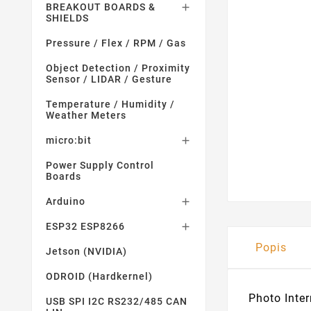
BREAKOUT BOARDS &

SHIELDS
Pressure / Flex / RPM / Gas
Object Detection / Proximity
Sensor / LIDAR / Gesture
Temperature / Humidity /
Weather Meters
micro:bit

Power Supply Control
Boards
Arduino

ESP32 ESP8266

Popis
Jetson (NVIDIA)
ODROID (Hardkernel)
Photo Inte
USB SPI I2C RS232/485 CAN