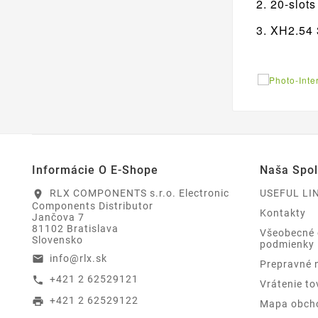
20-slots
XH2.54 
Informácie O E-Shope
Naša Spo
RLX COMPONENTS s.r.o. Electronic
USEFUL LI
location_on
Components Distributor
Kontakty
Jančova 7
81102 Bratislava
Všeobecné
Slovensko
podmienky
info@rlx.sk
email
Prepravné 
+421 2 62529121
call
Vrátenie to
+421 2 62529122
print
Mapa obch