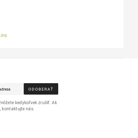
ODOBERAŤ
môžete kedykoľvek zrušiť. Ak
, kontaktujte nás.