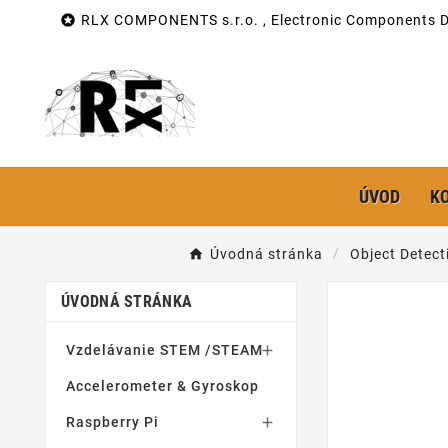

RLX COMPONENTS s.r.o. , Electronic Components Di
ÚVOD
K
Úvodná stránka
Object Detect
ÚVODNÁ STRÁNKA
Vzdelávanie STEM /STEAM

Accelerometer & Gyroskop
Raspberry Pi
