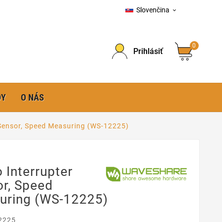
Slovenčina

0
Prihlásiť
DY
O NÁS
 Sensor, Speed Measuring (WS-12225)
 Interrupter
r, Speed
uring (WS-12225)
2225