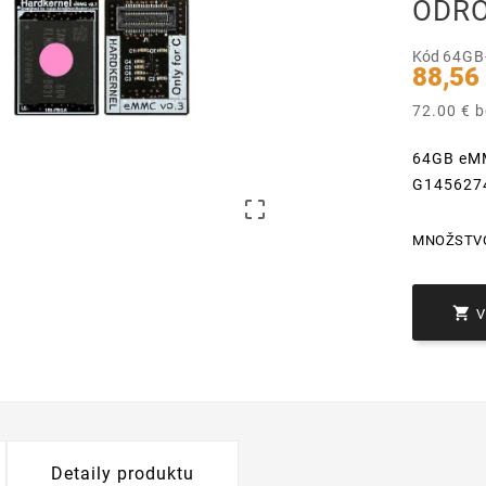
ODRO
Kód
64GB
88,56
72.00 € 
64GB eMM
G145627

MNOŽSTV

Detaily produktu