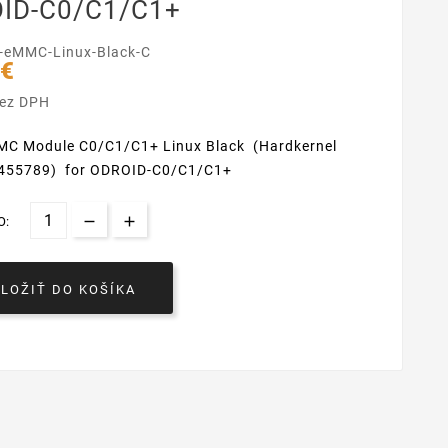
ID-C0/C1/C1+
-eMMC-Linux-Black-C
 €
bez DPH
C Module C0/C1/C1+ Linux Black (Hardkernel
455789) for ODROID-C0/C1/C1+
O:
VLOŽIŤ DO KOŠÍKA