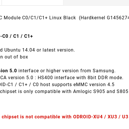
 Module C0/C1/C1+ Linux Black (Hardkernel G145627
-C0 / C1 / C1+
ed Ubuntu 14.04 or latest version.
un out of box
ion 5.0
interface or higher version from Samsung.
 version 5.0 : HS400 interface with 8bit DDR mode.
ID-C1 / C1+ / C0 host supports eMMC version 4.5
hipset is only compatible with Amlogic S905 and S805
chipset is not compatible with ODROID-XU4 / XU3 / U3 