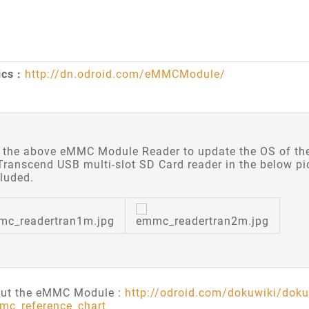
cs :
http://dn.odroid.com/eMMCModule/
 the above eMMC Module Reader to update the OS of t
Transcend USB multi-slot SD Card reader in the below pi
luded.
ut the eMMC Module :
http://odroid.com/dokuwiki/dok
mc_reference_chart