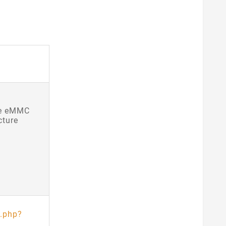
he eMMC
cture
u.php?