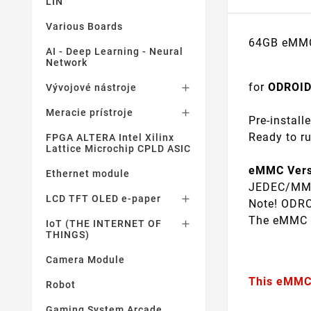
LIN
Various Boards
64GB eMMC
AI - Deep Learning - Neural
Network
for
ODROID
Vývojové nástroje

Meracie prístroje

Pre-install
Ready to r
FPGA ALTERA Intel Xilinx
Lattice Microchip CPLD ASIC
eMMC Vers
Ethernet module
JEDEC/MMCA
LCD TFT OLED e-paper

Note! ODRO
The eMMC c
IoT (THE INTERNET OF

THINGS)
Camera Module
This eMMC 
Robot
Gaming System Arcade