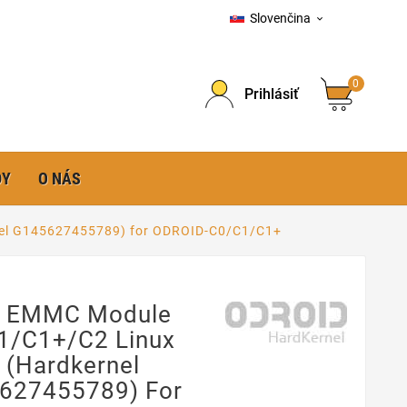
Slovenčina

0
Prihlásiť
DY
O NÁS
el G145627455789) for ODROID-C0/C1/C1+
 EMMC Module
1/C1+/C2 Linux
 (Hardkernel
627455789) For