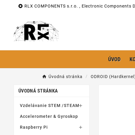

RLX COMPONENTS s.r.o. , Electronic Components Di
ÚVOD
K
Úvodná stránka
ODROID (Hardkernel
ÚVODNÁ STRÁNKA
Vzdelávanie STEM /STEAM

Accelerometer & Gyroskop
Raspberry Pi
