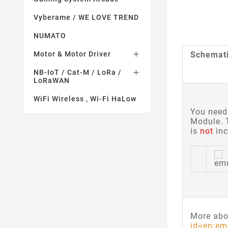
Vyberame / WE LOVE TREND
NUMATO
Schemati
Motor & Motor Driver

NB-IoT / Cat-M / LoRa /

LoRaWAN
WiFi Wireless , Wi-Fi HaLow
You need
Module. 
is
not
inc
More abo
id=en:em