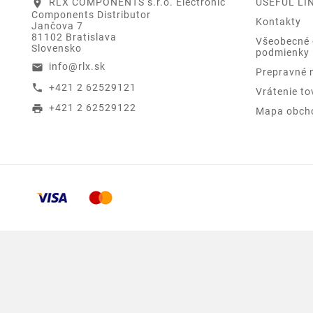
RLX COMPONENTS s.r.o. Electronic
USEFUL LI
location_on
Components Distributor
Kontakty
Jančova 7
81102 Bratislava
Všeobecné
Slovensko
podmienky
info@rlx.sk
email
Prepravné 
+421 2 62529121
call
Vrátenie to
+421 2 62529122
print
Mapa obch