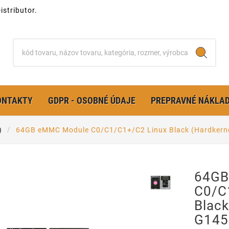
stributor.
ONTAKTY
GDPR - OSOBNÉ ÚDAJE
PREPRAVNÉ NÁKLA
)
64GB eMMC Module C0/C1/C1+/C2 Linux Black (Hardkern
64GB
C0/C
Black
G145