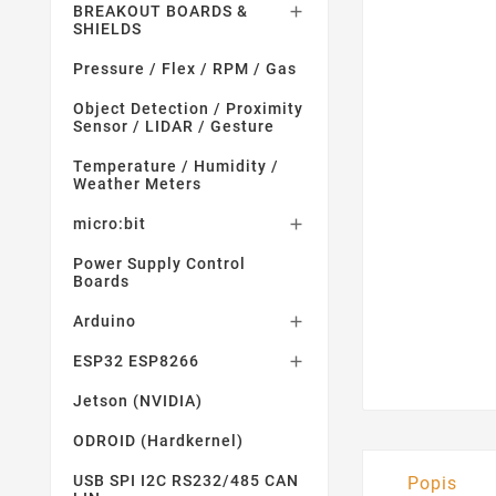
BREAKOUT BOARDS &

SHIELDS
Pressure / Flex / RPM / Gas
Object Detection / Proximity
Sensor / LIDAR / Gesture
Temperature / Humidity /
Weather Meters
micro:bit

Power Supply Control
Boards
Arduino

ESP32 ESP8266

Jetson (NVIDIA)
ODROID (Hardkernel)
USB SPI I2C RS232/485 CAN
Popis