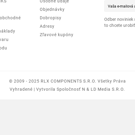
NKS
Osobné údaje
Objednávky
 obchodné
Dobropisy
Odber noviniek 
to chcete urobiť
Adresy
náklady
Zľavové kupóny
varu
odu
© 2009 - 2025 RLX COMPONENTS S.r.o. Všetky Práva
Vyhradené | Vytvorila Spoločnosť N & LD Media S.R.O.