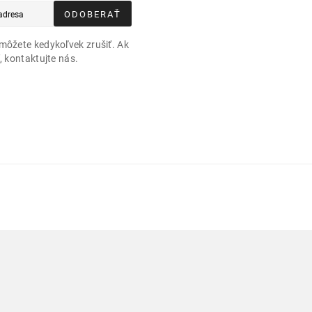
ODOBERAŤ
môžete kedykoľvek zrušiť. Ak
, kontaktujte nás.