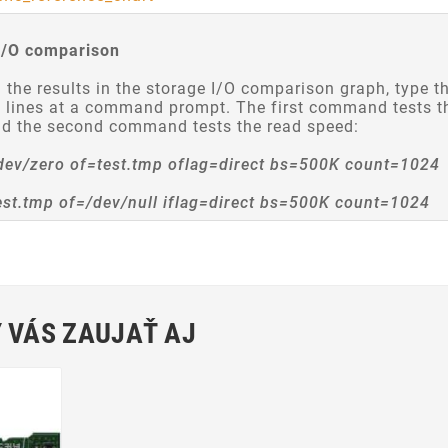
I/O comparison
 the results in the storage I/O comparison graph, type t
g lines at a command prompt. The first command tests t
nd the second command tests the read speed:
/dev/zero of=test.tmp oflag=direct bs=500K count=1024
test.tmp of=/dev/null iflag=direct bs=500K count=1024
 VÁS ZAUJAŤ AJ