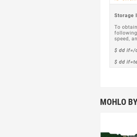
Storage 
To obtain
followin
speed, a
$ dd if=
$ dd if=
MOHLO BY