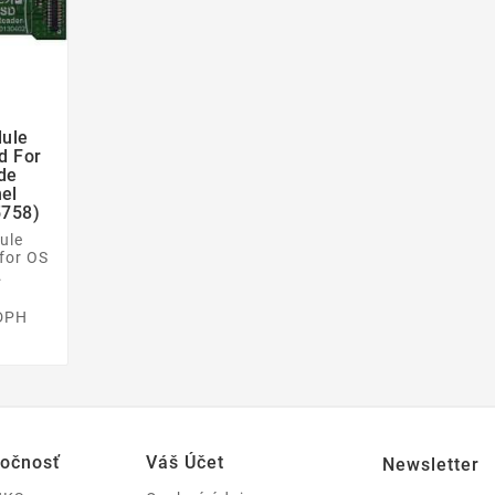
ule

d For
de
el
758)
ule
for OS
.
 DPH
ločnosť
Váš Účet
Newsletter