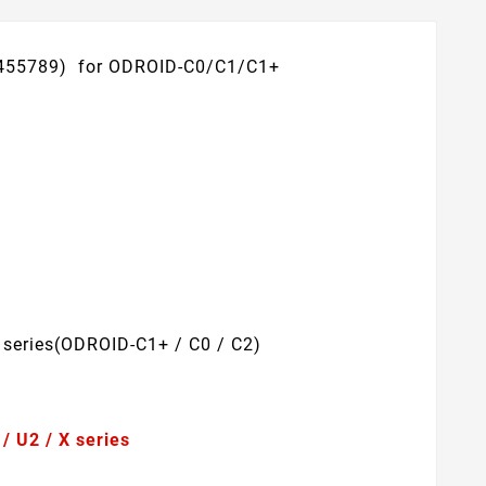
455789) for ODROID-C0/C1/C1+
 series(ODROID-C1+ / C0 / C2)
/ U2 / X series