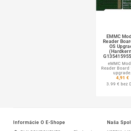
EMMC Mod

Reader Boar
OS Upgra
(Hardkern
G135415955
eMMC Mod
Reader Board 
upgrade
4,91 €
3.99 € bez
Informácie O E-Shope
Naša Spo