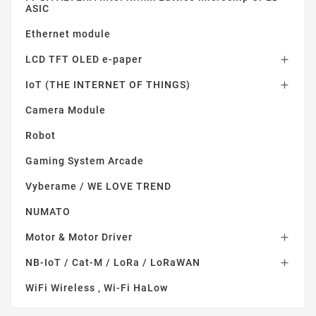
ASIC
Ethernet module
LCD TFT OLED e-paper

IoT (THE INTERNET OF THINGS)

Camera Module
Robot
Gaming System Arcade
Vyberame / WE LOVE TREND
NUMATO
Motor & Motor Driver

NB-IoT / Cat-M / LoRa / LoRaWAN

WiFi Wireless , Wi-Fi HaLow