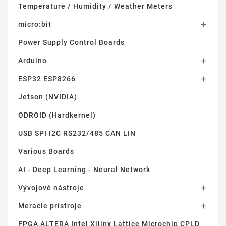
Temperature / Humidity / Weather Meters
micro:bit

Power Supply Control Boards
Arduino

ESP32 ESP8266

Jetson (NVIDIA)
ODROID (Hardkernel)
USB SPI I2C RS232/485 CAN LIN
Various Boards
AI - Deep Learning - Neural Network
Vývojové nástroje

Meracie prístroje

FPGA ALTERA Intel Xilinx Lattice Microchip CPLD