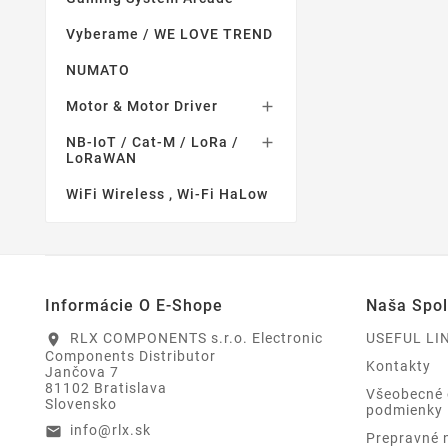
Vyberame / WE LOVE TREND
NUMATO
Motor & Motor Driver

NB-IoT / Cat-M / LoRa /

LoRaWAN
WiFi Wireless , Wi-Fi HaLow
Informácie O E-Shope
Naša Spo
RLX COMPONENTS s.r.o. Electronic
USEFUL LI
location_on
Components Distributor
Kontakty
Jančova 7
81102 Bratislava
Všeobecné
Slovensko
podmienky
info@rlx.sk
email
Prepravné 