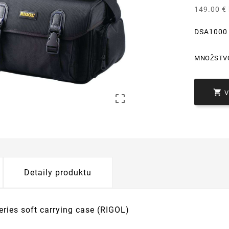
149.00 €
DSA1000 s
MNOŽSTV


Detaily produktu
ries soft carrying case (RIGOL)