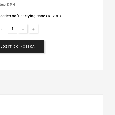
 bez DPH
eries soft carrying case (RIGOL)
O:
VLOŽIŤ DO KOŠÍKA