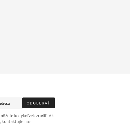
ODOBERAŤ
môžete kedykoľvek zrušiť. Ak
, kontaktujte nás.