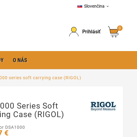
Slovenčina

0
Prihlásiť
DY
O NÁS
00 series soft carrying case (RIGOL)
000 Series Soft
ing Case (RIGOL)
for DSA1000
7 €