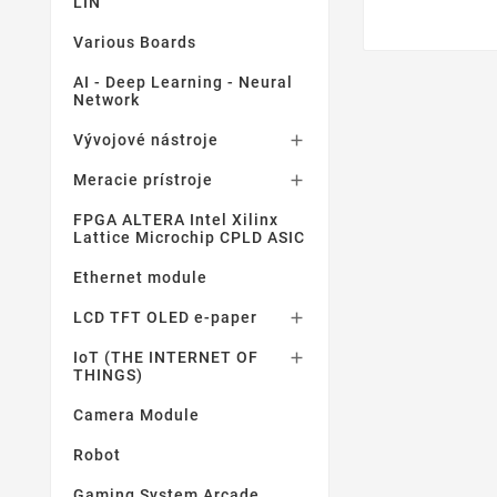
LIN
Various Boards
AI - Deep Learning - Neural
Network
Vývojové nástroje

Meracie prístroje

FPGA ALTERA Intel Xilinx
Lattice Microchip CPLD ASIC
Ethernet module
LCD TFT OLED e-paper

IoT (THE INTERNET OF

THINGS)
Camera Module
Robot
Gaming System Arcade