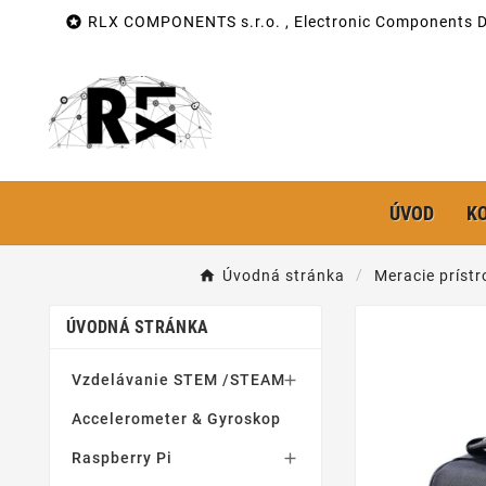

RLX COMPONENTS s.r.o. , Electronic Components Di
ÚVOD
K
Úvodná stránka
Meracie prístr
ÚVODNÁ STRÁNKA
Vzdelávanie STEM /STEAM

Accelerometer & Gyroskop
Raspberry Pi
