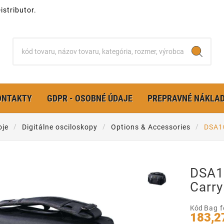
stributor.
ONTAKTY
GDPR - OSOBNÉ ÚDAJE
PREPRAVNÉ NÁKLA
oje
Digitálne osciloskopy
Options & Accessories
DSA10
DSA1
Carry
Kód
Bag 
183,2