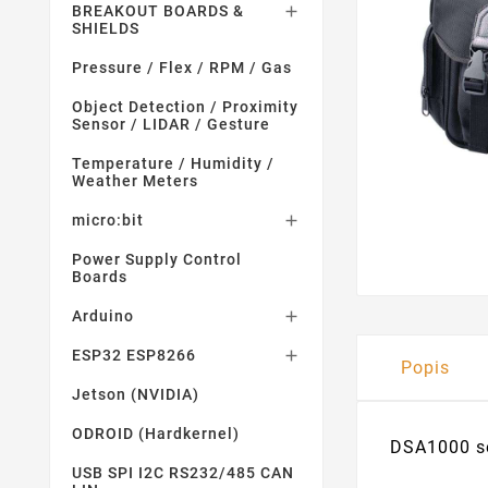
BREAKOUT BOARDS &

SHIELDS
Pressure / Flex / RPM / Gas
Object Detection / Proximity
Sensor / LIDAR / Gesture
Temperature / Humidity /
Weather Meters
micro:bit

Power Supply Control
Boards
Arduino

ESP32 ESP8266

Popis
Jetson (NVIDIA)
ODROID (Hardkernel)
DSA1000 se
USB SPI I2C RS232/485 CAN