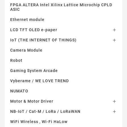
FPGA ALTERA Intel Xilinx Lattice Microchip CPLD
ASIC
Ethernet module
LCD TFT OLED e-paper

IoT (THE INTERNET OF THINGS)

Camera Module
Robot
Gaming System Arcade
Vyberame / WE LOVE TREND
NUMATO
Motor & Motor Driver

NB-IoT / Cat-M / LoRa / LoRaWAN

WiFi Wireless , Wi-Fi HaLow