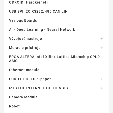
ODROID (Hardkernel)
USB SPI I2C RS232/485 CAN LIN
Various Boards
AI - Deep Learning - Neural Network
Vývojové nástroje

Meracie prístroje

FPGA ALTERA Intel Xilinx Lattice Microchip CPLD
ASIC
Ethernet module
LCD TFT OLED e-paper

IoT (THE INTERNET OF THINGS)

Camera Module
Robot