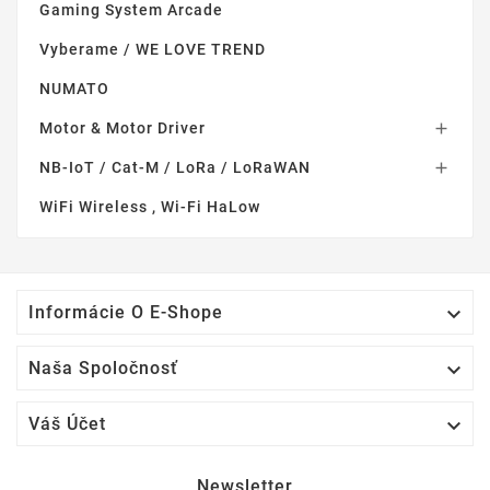
Gaming System Arcade
Vyberame / WE LOVE TREND
NUMATO
Motor & Motor Driver

NB-IoT / Cat-M / LoRa / LoRaWAN

WiFi Wireless , Wi-Fi HaLow

Informácie O E-Shope

Naša Spoločnosť

Váš Účet
Newsletter