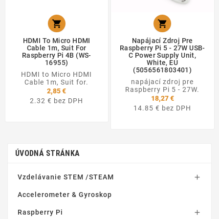


HDMI To Micro HDMI
Napájací Zdroj Pre
Cable 1m, Suit For
Raspberry Pi 5 - 27W USB-
Raspberry Pi 4B (WS-
C Power Supply Unit,
16955)
White, EU
(5056561803401)
HDMI to Micro HDMI
napájací zdroj pre
Cable 1m, Suit for.
Raspberry Pi 5 - 27W.
2,85 €
18,27 €
2.32 € bez DPH
14.85 € bez DPH
ÚVODNÁ STRÁNKA
Vzdelávanie STEM /STEAM

Accelerometer & Gyroskop
Raspberry Pi
