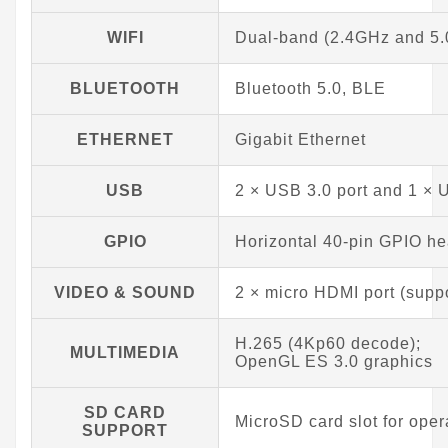
WIFI
Dual-band (2.4GHz and 5.
BLUETOOTH
Bluetooth 5.0, BLE
ETHERNET
Gigabit Ethernet
USB
2 × USB 3.0 port and 1 × 
GPIO
Horizontal 40-pin GPIO h
VIDEO & SOUND
2 × micro HDMI port (supp
H.265 (4Kp60 decode);
MULTIMEDIA
OpenGL ES 3.0 graphics
SD CARD
MicroSD card slot for ope
SUPPORT