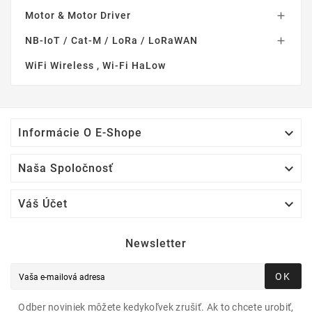
Motor & Motor Driver

NB-IoT / Cat-M / LoRa / LoRaWAN

WiFi Wireless , Wi-Fi HaLow

Informácie O E-Shope

Naša Spoločnosť

Váš Účet
Newsletter
OK
Odber noviniek môžete kedykoľvek zrušiť. Ak to chcete urobiť,