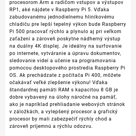
procesorom Arm a radičom vstupov a výstupov
RP1, aké nájdete v Raspberry Pi 5. Vďaka
zabudovanému jednodielnemu hliníkovému
chladiču pre lepší tepelný výkon bude Raspberry
Pi 500 pracovať rýchlo a plynulo aj pri veľkom
zaťažení a zároveň poskytne nádherný výstup
na duálny 4K displej. Je ideálny na surfovanie
po internete, vytváranie a úpravu dokumentov,
sledovanie videí a učenie sa programovania
pomocou desktopového prostredia Raspberry Pi
OS. Ak prechádzate z počítača Pi 400, môžete
očakávať veľké zlepšenie výkonu! Vďaka
štandardnej pamäti RAM s kapacitou 8 GB je
dobre vybavený na úlohy náročné na pamäť,
ako je napríklad prehliadanie webových stránok
v záložkách, a vylepšený procesor a grafický
procesor by mali zabezpečiť rýchly chod a
zároveň príjemnú a rýchlu odozvu.