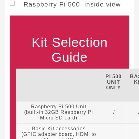
Kit Selection
Guide
PI 500
BA
UNIT
K
ONLY
Raspberry Pi 500 Unit
(built-in 32GB Raspberry Pi
√
Micro SD card)
Basic Kit accessories
(GPIO adapter board, HDMI to