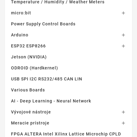
Temperature / Humidity / Weather Meters
micro:bit

Power Supply Control Boards
Arduino

ESP32 ESP8266

Jetson (NVIDIA)
ODROID (Hardkernel)
USB SPI I2C RS232/485 CAN LIN
Various Boards
AI - Deep Learning - Neural Network
Vývojové nástroje

Meracie prístroje

FPGA ALTERA Intel Xilinx Lattice Microchip CPLD