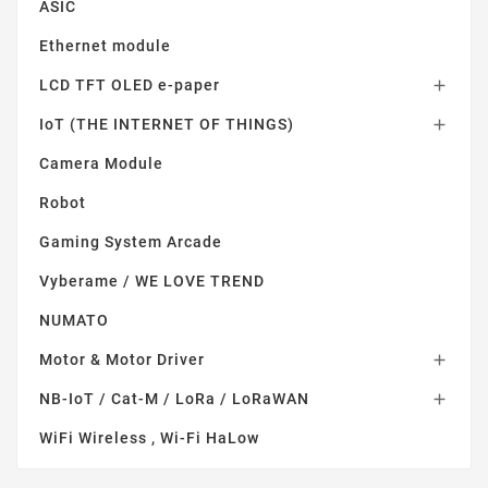
ASIC
Ethernet module
LCD TFT OLED e-paper

IoT (THE INTERNET OF THINGS)

Camera Module
Robot
Gaming System Arcade
Vyberame / WE LOVE TREND
NUMATO
Motor & Motor Driver

NB-IoT / Cat-M / LoRa / LoRaWAN

WiFi Wireless , Wi-Fi HaLow