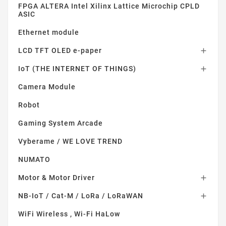
FPGA ALTERA Intel Xilinx Lattice Microchip CPLD
ASIC
Ethernet module
LCD TFT OLED e-paper

IoT (THE INTERNET OF THINGS)

Camera Module
Robot
Gaming System Arcade
Vyberame / WE LOVE TREND
NUMATO
Motor & Motor Driver

NB-IoT / Cat-M / LoRa / LoRaWAN

WiFi Wireless , Wi-Fi HaLow