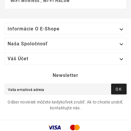
WiFi Wireless , Wi-Fi HaLow

Informácie O E-Shope

Naša Spoločnosť

Váš Účet
Newsletter
OK
Odber noviniek môžete kedykoľvek zrušiť. Ak to chcete urobiť,
kontaktujte nás.