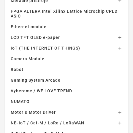
Meracie prístroje

FPGA ALTERA Intel Xilinx Lattice Microchip CPLD
ASIC
Ethernet module
LCD TFT OLED e-paper

IoT (THE INTERNET OF THINGS)

Camera Module
Robot
Gaming System Arcade
Vyberame / WE LOVE TREND
NUMATO
Motor & Motor Driver

NB-IoT / Cat-M / LoRa / LoRaWAN
