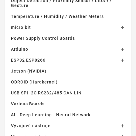
Object Detection / Proximity Sensor / LIDAR /
Gesture
Temperature / Humidity / Weather Meters
micro:bit

Power Supply Control Boards
Arduino

ESP32 ESP8266

Jetson (NVIDIA)
ODROID (Hardkernel)
USB SPI I2C RS232/485 CAN LIN
Various Boards
AI - Deep Learning - Neural Network
Vývojové nástroje
