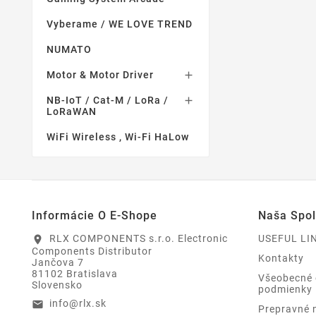
Vyberame / WE LOVE TREND
NUMATO
Motor & Motor Driver

NB-IoT / Cat-M / LoRa /

LoRaWAN
WiFi Wireless , Wi-Fi HaLow
Informácie O E-Shope
Naša Spo
RLX COMPONENTS s.r.o. Electronic
USEFUL LI
location_on
Components Distributor
Kontakty
Jančova 7
81102 Bratislava
Všeobecné
Slovensko
podmienky
info@rlx.sk
email
Prepravné 