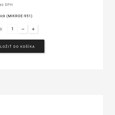
bez DPH
lick (MIKROE-951)
O:
VLOŽIŤ DO KOŠÍKA