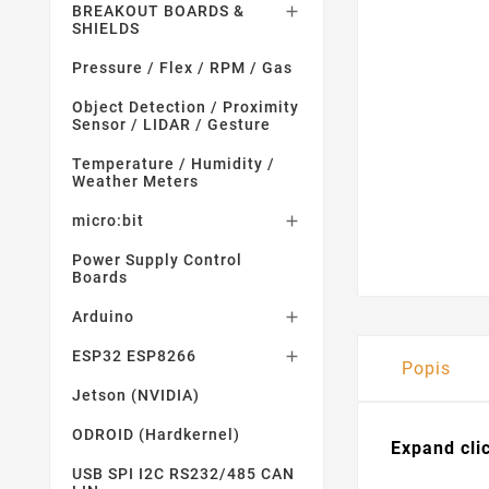
BREAKOUT BOARDS &

SHIELDS
Pressure / Flex / RPM / Gas
Object Detection / Proximity
Sensor / LIDAR / Gesture
Temperature / Humidity /
Weather Meters
micro:bit

Power Supply Control
Boards
Arduino

ESP32 ESP8266

Popis
Jetson (NVIDIA)
ODROID (Hardkernel)
Expand cli
USB SPI I2C RS232/485 CAN