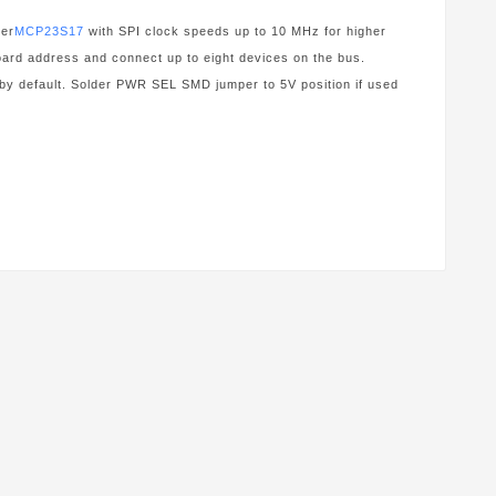
der
MCP23S17
with SPI clock speeds up to 10 MHz for higher
rd address and connect up to eight devices on the bus.
y by default. Solder PWR SEL SMD jumper to 5V position if used