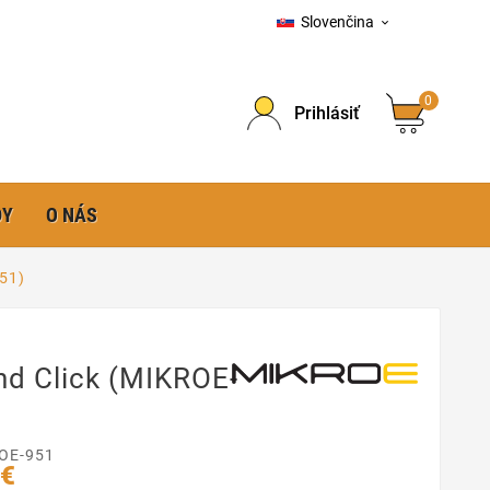
Slovenčina

0
Prihlásiť
DY
O NÁS
51)
nd Click (MIKROE-
OE-951
 €