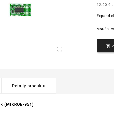
12.00 € 
Expand c
MNOŽSTV


Detaily produktu
ck (MIKROE-951)