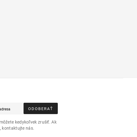
ODOBERAŤ
môžete kedykoľvek zrušiť. Ak
, kontaktujte nás.