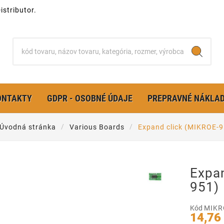
stributor.
ONTAKTY
GDPR - OSOBNÉ ÚDAJE
PREPRAVNÉ NÁKLA
Úvodná stránka
Various Boards
Expand click (MIKROE-9
Expa
951)
Kód
MIKR
14,76