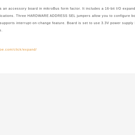
 an accessory board in mikroBus form factor. It includes a 16-bit I/O expan
lications. Three HARDWARE ADDRESS SEL jumpers allow you to configure boa
 supports interrupt-on-change feature. Board is set to use 3.3V power suppl
s.
roe.com/click/expand/