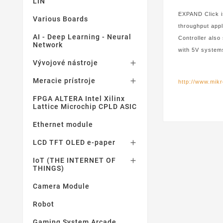
LIN
EXPAND Click is
Various Boards
throughput app
AI - Deep Learning - Neural
Controller also
Network
with 5V system
Vývojové nástroje

Meracie prístroje

http://www.mik
FPGA ALTERA Intel Xilinx
Lattice Microchip CPLD ASIC
Ethernet module
LCD TFT OLED e-paper

IoT (THE INTERNET OF

THINGS)
Camera Module
Robot
Gaming System Arcade