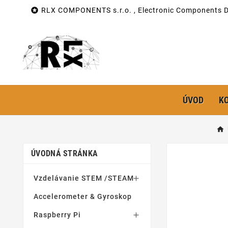

RLX COMPONENTS s.r.o. , Electronic Components Di
ÚVOD
K
ÚVODNÁ STRÁNKA
Vzdelávanie STEM /STEAM

Accelerometer & Gyroskop
Raspberry Pi
