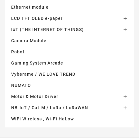
Ethernet module
LCD TFT OLED e-paper

IoT (THE INTERNET OF THINGS)

Camera Module
Robot
Gaming System Arcade
Vyberame / WE LOVE TREND
NUMATO
Motor & Motor Driver

NB-IoT / Cat-M / LoRa / LoRaWAN

WiFi Wireless , Wi-Fi HaLow