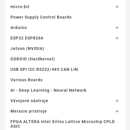
micro:bit

Power Supply Control Boards
Arduino

ESP32 ESP8266

Jetson (NVIDIA)
ODROID (Hardkernel)
USB SPI I2C RS232/485 CAN LIN
Various Boards
AI - Deep Learning - Neural Network
Vývojové nástroje

Meracie prístroje

FPGA ALTERA Intel Xilinx Lattice Microchip CPLD
ASIC