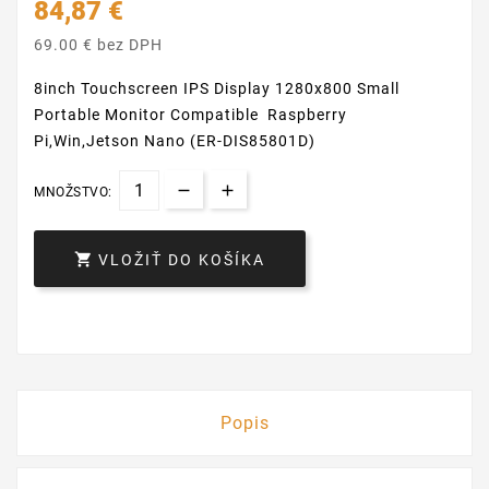
84,87 €
69.00 € bez DPH
8inch Touchscreen IPS Display 1280x800 Small
Portable Monitor Compatible Raspberry
Pi,Win,Jetson Nano (ER-DIS85801D)
MNOŽSTVO:

VLOŽIŤ DO KOŠÍKA
Popis