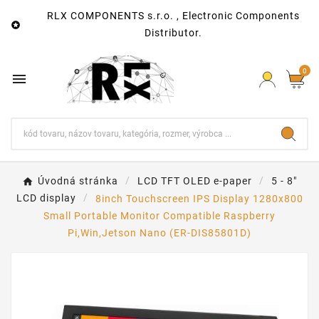
RLX COMPONENTS s.r.o. , Electronic Components

Distributor.
0

Úvodná stránka
LCD TFT OLED e-paper
5 - 8"
LCD display
8inch Touchscreen IPS Display 1280x800
Small Portable Monitor Compatible Raspberry
Pi,Win,Jetson Nano (ER-DIS85801D)