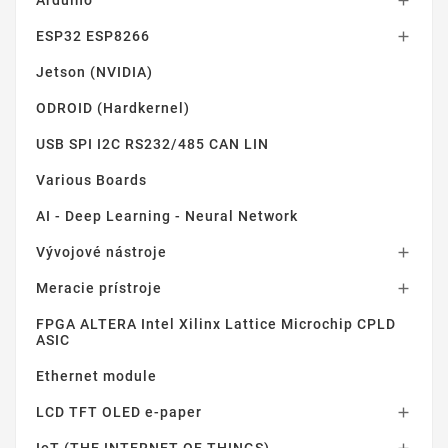

ESP32 ESP8266

Jetson (NVIDIA)
ODROID (Hardkernel)
USB SPI I2C RS232/485 CAN LIN
Various Boards
AI - Deep Learning - Neural Network
Vývojové nástroje

Meracie prístroje

FPGA ALTERA Intel Xilinx Lattice Microchip CPLD
ASIC
Ethernet module
LCD TFT OLED e-paper

IoT (THE INTERNET OF THINGS)