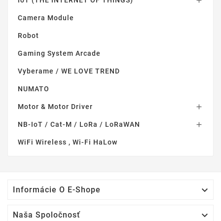

Camera Module
Robot
Gaming System Arcade
Vyberame / WE LOVE TREND
NUMATO
Motor & Motor Driver

NB-IoT / Cat-M / LoRa / LoRaWAN

WiFi Wireless , Wi-Fi HaLow

Informácie O E-Shope

Naša Spoločnosť