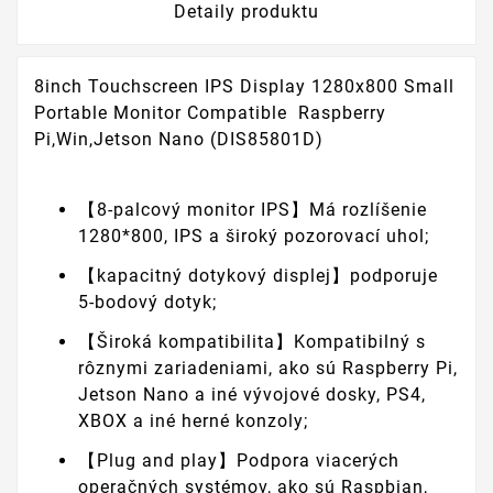
Detaily produktu
8inch Touchscreen IPS Display 1280x800 Small
Portable Monitor Compatible Raspberry
Pi,Win,Jetson Nano (DIS85801D)
【8-palcový monitor IPS】Má rozlíšenie
1280*800, IPS a široký pozorovací uhol;
【kapacitný dotykový displej】podporuje
5-bodový dotyk;
【Široká kompatibilita】Kompatibilný s
rôznymi zariadeniami, ako sú Raspberry Pi,
Jetson Nano a iné vývojové dosky, PS4,
XBOX a iné herné konzoly;
【Plug and play】Podpora viacerých
operačných systémov, ako sú Raspbian,